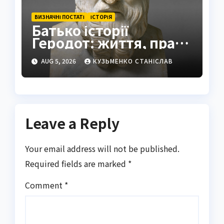
ВИЗНАЧНІ ПОСТАТІ
ІСТОРІЯ
Батько історії
Геродот: життя, праці
та спадщина
AUG 5, 2026
КУЗЬМЕНКО СТАНІСЛАВ
Leave a Reply
Your email address will not be published.
Required fields are marked
*
Comment
*