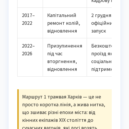
кадрову кризу
2017–
Капітальний
2 грудня 2017 —
2022
ремонт колій,
офіційний
відновлення
запуск
2022–
Призупинення
Безкоштовний
2026
під час
проїзд як
вторгнення,
соціальна
відновлення
підтримка
Маршрут 1 трамвая Харків — це не
просто коротка лінія, а жива нитка,
що зшиває різні епохи міста: від
кінних екіпажів XIX століття до
сучасних вагонів, які досі возять