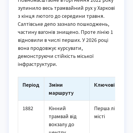
зупинило весь трамвайний рух у Харкові
з кінця лютого до середини травня.
Салтівське депо зазнало пошкоджень,
частину вагонів знищено. Проте лінію 1
відновили в числі перших. У 2026 році
вона продовжує курсувати,
демонструючи стійкість міської
інфраструктури.
Період
Зміни
Ключові події
маршруту
1882
Кінний
Перша лінія в
трамвай від
місті
вокзалу до
центру