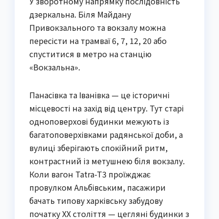
У зворотному напрямку послідовність
дзеркальна. Біля Майдану
Привокзального та вокзалу можна
пересісти на трамваї 6, 7, 12, 20 або
спуститися в метро на станцію
«Вокзальна».
Панасівка та Іванівка — це історичні
місцевості на захід від центру. Тут старі
одноповерхові будинки межують із
багатоповерхівками радянської доби, а
вулиці зберігають спокійний ритм,
контрастний із метушнею біля вокзалу.
Коли вагон Tatra-T3 проїжджає
провулком Альбівським, пасажири
бачать типову харківську забудову
початку XX століття — цегляні будинки з