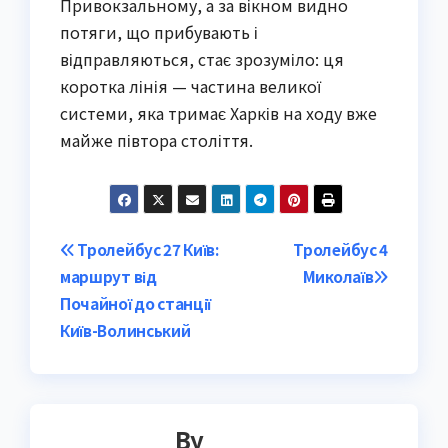
Привокзальному, а за вікном видно
потяги, що прибувають і
відправляються, стає зрозуміло: ця
коротка лінія — частина великої
системи, яка тримає Харків на ходу вже
майже півтора століття.
Post
Тролейбус 27 Київ:
Тролейбус 4
маршрут від
Миколаїв
navigation
Почайної до станції
Київ-Волинський
By