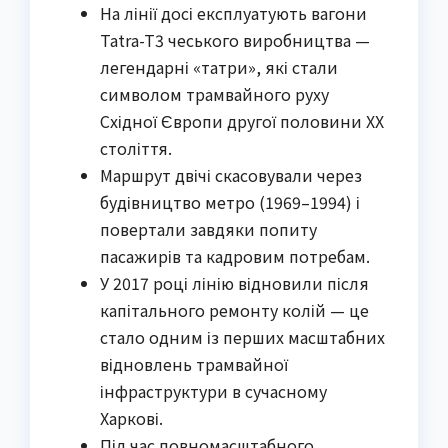
На лінії досі експлуатують вагони
Tatra-T3 чеського виробництва —
легендарні «татри», які стали
символом трамвайного руху
Східної Європи другої половини XX
століття.
Маршрут двічі скасовували через
будівництво метро (1969–1994) і
повертали завдяки попиту
пасажирів та кадровим потребам.
У 2017 році лінію відновили після
капітального ремонту колій — це
стало одним із перших масштабних
відновлень трамвайної
інфраструктури в сучасному
Харкові.
Під час повномасштабного