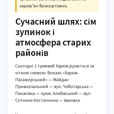
харків’ян безкоштовно.
Сучасний шлях: сім
зупинок і
атмосфера старих
районів
Сьогодні 1 трамвай Харків рухається за
чіткою схемою: Вокзал «Харків-
Пасажирський» — Майдан
Привокзальний — вул. Чоботарська —
Панасівка — пров. Альбівський — вул.
Сотника Костюченка — Іванівка.