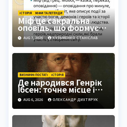
ІСТОРІЯ
МІФИ ТА ЛЕГЕНДИ
Міф це сакральна
оповідь, що формує
світогляд народів
AUG 7, 2026
КУЗЬМЕНКО СТАНІСЛАВ
ВИЗНАЧНІ ПОСТАТІ
ІСТОРІЯ
Де народився Генрік
Ібсен: точне місце і
історія
AUG 6, 2026
ОЛЕКСАНДР ДИХТЯРУК