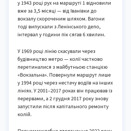
у 1943 році рух на маршруті 1 відновили
вже за 3,5 місяці — від Іванівки до
вокзалу скороченим шляхом. Вагони
тоді випускали з Ленінського депо,
інтервал у години пік сягав 6 хвилин.
У 1969 році лінію скасували через
будівництво метро — колії частково
перетиналися з майбутньою станцією
«Вокзальна». Повернули маршрут лише
у 1994 році через нестачу водіїв на інших
лініях. У 2001–2017 роках він працював із
перервами, а 2 грудня 2017 року знову
запустили після капітального ремонту
колій.
Повномасштабне вторгнення 2022 року