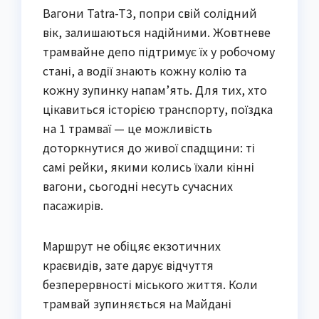
Вагони Tatra-T3, попри свій солідний
вік, залишаються надійними. Жовтневе
трамвайне депо підтримує їх у робочому
стані, а водії знають кожну колію та
кожну зупинку напам’ять. Для тих, хто
цікавиться історією транспорту, поїздка
на 1 трамваї — це можливість
доторкнутися до живої спадщини: ті
самі рейки, якими колись їхали кінні
вагони, сьогодні несуть сучасних
пасажирів.
Маршрут не обіцяє екзотичних
краєвидів, зате дарує відчуття
безперервності міського життя. Коли
трамвай зупиняється на Майдані