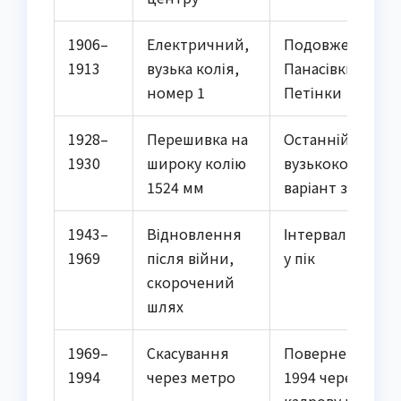
1906–
Електричний,
Подовження до
1913
вузька колія,
Панасівки та
номер 1
Петінки
1928–
Перешивка на
Останній
1930
широку колію
вузькоколійний
1524 мм
варіант закрито
1943–
Відновлення
Інтервал до 6 хв
1969
після війни,
у пік
скорочений
шлях
1969–
Скасування
Повернення у
1994
через метро
1994 через