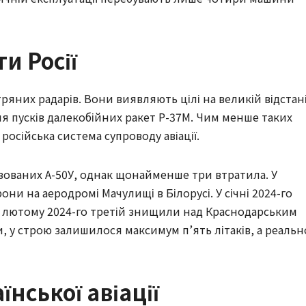
и Росії
ряних радарів. Вони виявляють цілі на великій відстан
для пусків далекобійних ракет Р-37М. Чим менше таких
російська система супроводу авіації.
ізованих А-50У, однак щонайменше три втратила. У
и на аеродромі Мачулищі в Білорусі. У січні 2024-го
У лютому 2024-го третій знищили над Краснодарським
и, у строю залишилося максимум п’ять літаків, а реальн
нської авіації