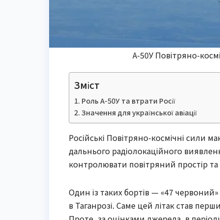
А-50У Повітряно-космі
Зміст
Роль А-50У та втрати Росії
Значення для української авіації
Російські Повітряно-космічні сили ма
дальнього радіолокаційного виявленн
контролювати повітряний простір та
Один із таких бортів — «47 червоний
в Таганрозі. Саме цей літак став перш
Проте, за оцінками джерела, в періо