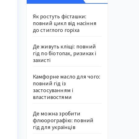
Як ростуть фісташки:
повний цикл від насіння
до стиглого горіха
Де живуть кліщі: повний
гід по біотопах, ризиках і
захисті
Камфорне масло для чого:
повний гід із
застосуванням і
властивостями
Де можна зробити
флюорографію: повний
гід для українців