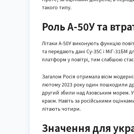
такого типу.
Роль А-50У та втрат
Літаки А-50У виконують функцію повіт
та передають дані Су-35С і МіГ-31БМ 
платформ у повітрі, тим слабшою стає 
Загалом Росія отримала вісім модерн
лютому 2023 року один пошкодили дрон
другий збили над Азовським морем. 
краєм. Навіть за російськими оцінкам
літають чотири.
Значення для украї