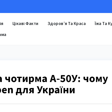
ія
Цікаві Факти
Здоров’я Та Краса
Їжа Та К
ама
 чотирма А-50У: чому
pen для України