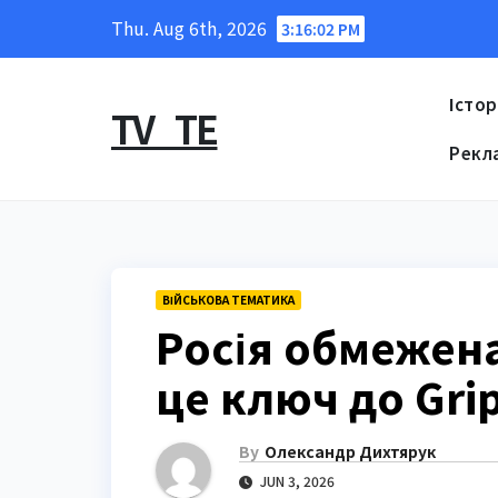
Skip
Thu. Aug 6th, 2026
3:16:03 PM
to
content
Істор
TV_TE
Рекл
ВІЙСЬКОВА ТЕМАТИКА
Росія обмежена
це ключ до Gri
By
Олександр Дихтярук
JUN 3, 2026