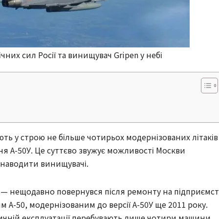
чних сил Росії та винищувач Gripen у небі
ють у строю не більше чотирьох модернізованих літаків
я А-50У. Це суттєво звужує можливості Москви
 наводити винищувачі.
» — нещодавно повернувся після ремонту на підприємст
им А-50, модернізованим до версії А-50У ще 2011 року.
дичній експлуатації перебувають лише чотири машини