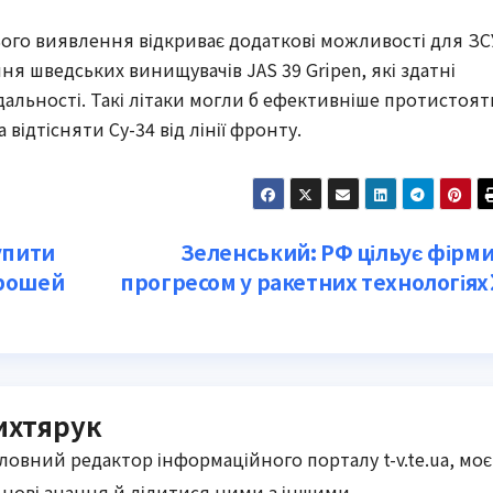
ього виявлення відкриває додаткові можливості для ЗС
ня шведських винищувачів JAS 39 Gripen, які здатні
дальності. Такі літаки могли б ефективніше протистоят
ідтісняти Су-34 від лінії фронту.
упити
Зеленський: РФ цільує фірми
грошей
прогресом у ракетних технологіях
ихтярук
оловний редактор інформаційного порталу t-v.te.ua, моє
нові знання й ділитися ними з іншими.