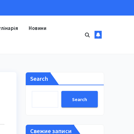
улінарія
Новини
Search
Search
Свежие записи