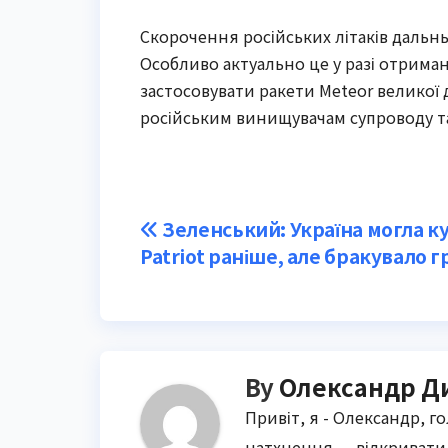
Скорочення російських літаків дальн
Особливо актуально це у разі отриман
застосовувати ракети Meteor великої 
російським винищувачам супроводу та в
Post
Зеленський: Україна могла к
Patriot раніше, але бракувало 
navigation
By
Олександр Д
Привіт, я - Олександр, г
натхнення — відкривати 