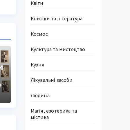
Квіти
Книжки та література
Космос
Культура та мистецтво
и
Кухня
Лікувальні засоби
ДР
Людина
Магія, езотерика та
містика