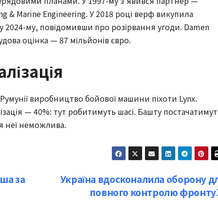
 урядовими планами. У 1997-му з’явився партнер —
 & Marine Engineering. У 2018 році верф викупила
 у 2024-му, повідомивши про розірвання угоди. Damen
ова оцінка — 87 мільйонів євро.
алізація
в Румунії виробництво бойової машини піхоти Lynx.
лізація — 40%: тут робитимуть шасі. Башту постачатимут
я неї неможлива.
ша за
Україна вдосконалила оборону д
повного контролю фронту