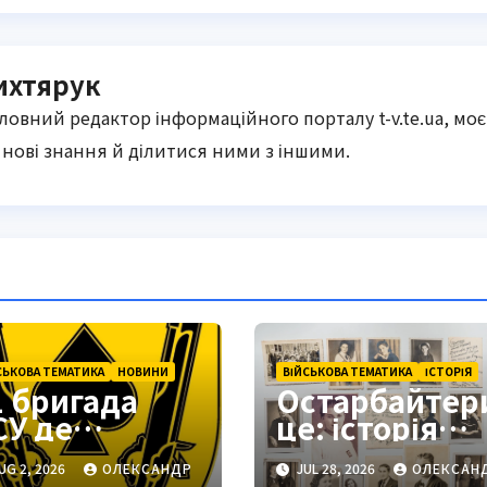
ихтярук
оловний редактор інформаційного порталу t-v.te.ua, моє
нові знання й ділитися ними з іншими.
СЬКОВА ТЕМАТИКА
НОВИНИ
ВІЙСЬКОВА ТЕМАТИКА
ІСТОРІЯ
1 бригада
Остарбайтер
СУ де
це: історія
находиться:
примусової
UG 2, 2026
ОЛЕКСАНДР
JUL 28, 2026
ОЛЕКСАН
одільськ як
праці