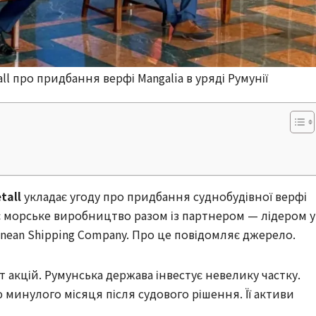
l про придбання верфі Mangalia в уряді Румунії
tall
укладає угоду про придбання суднобудівної верфі
ює морське виробництво разом із партнером — лідером у
nean Shipping Company. Про це повідомляє джерело.
акцій. Румунська держава інвестує невелику частку.
инулого місяця після судового рішення. Її активи