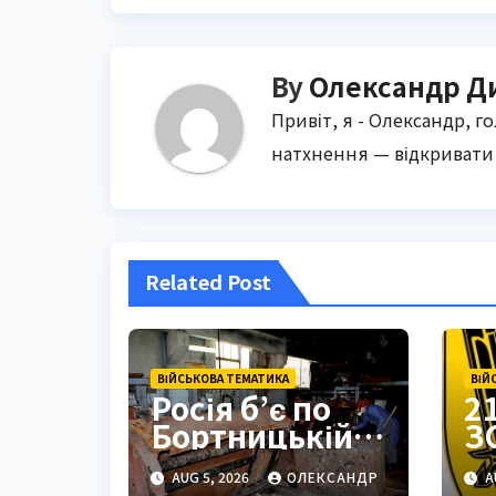
By
Олександр Д
Привіт, я - Олександр, г
натхнення — відкривати 
Related Post
ВІЙСЬКОВА ТЕМАТИКА
ВІЙ
Росія б’є по
2
Бортницькій
З
станції:
з
AUG 5, 2026
ОЛЕКСАНДР
A
експерт
П