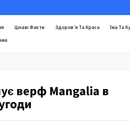
ія
Цікаві Факти
Здоров’я Та Краса
Їжа Та К
ама
пує верф Mangalia в
 угоди