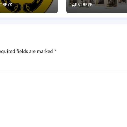
тратегічний
українців
ТЯРУК
ДИХТЯРУК
ентр
equired fields are marked
*