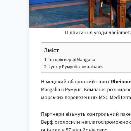
Підписання угоди Rheinmetal
Зміст
Історія верфі Mangalia
Lynx у Румунії: локалізація
Німецький оборонний гігант
Rheinme
Mangalia в Румунії. Компанія розшир
морських перевезеннях MSC Mediterra
Партнери візьмуть контрольний пакет 
Верф оголосили неплатоспроможною м
оцінили в 87 мільйонів євро.