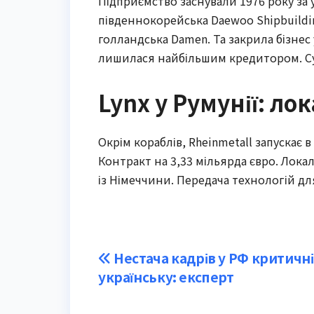
Підприємство заснували 1976 року за
південнокорейська Daewoo Shipbuilding
голландська Damen. Та закрила бізнес
лишилася найбільшим кредитором. Суд
Lynx у Румунії: лок
Окрім кораблів, Rheinmetall запускає 
Контракт на 3,33 мільярда євро. Лока
із Німеччини. Передача технологій дл
Post
Нестача кадрів у РФ критичні
українську: експерт
navigation