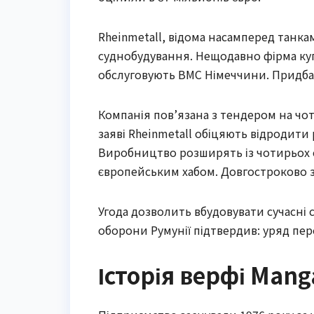
Rheinmetall, відома насамперед танк
суднобудування. Нещодавно фірма куп
обслуговують ВМС Німеччини. Придбан
Компанія пов’язана з тендером на чоти
заяві Rheinmetall обіцяють відродити
Виробництво розширять із чотирьох с
європейським хабом. Довгостроково з
Угода дозволить вбудовувати сучасні 
оборони Румунії підтвердив: уряд пер
Історія верфі Mang