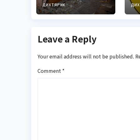
попередив
с
ДИХТЯРУК
ДИХ
про
ц
катастрофу
Leave a Reply
Your email address will not be published.
R
Comment
*