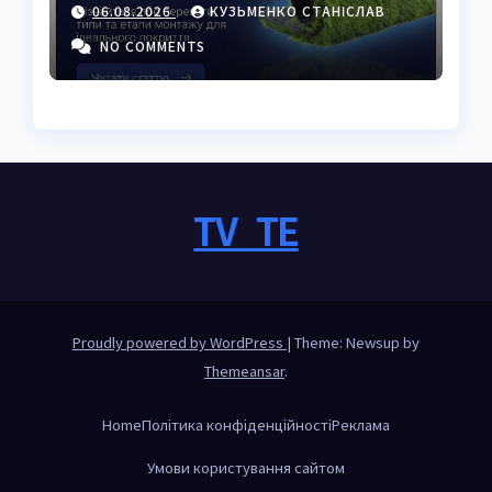
06.08.2026
КУЗЬМЕНКО СТАНІСЛАВ
українців
NO COMMENTS
TV_TE
Proudly powered by WordPress
|
Theme: Newsup by
Themeansar
.
Home
Політика конфіденційності
Реклама
Умови користування сайтом