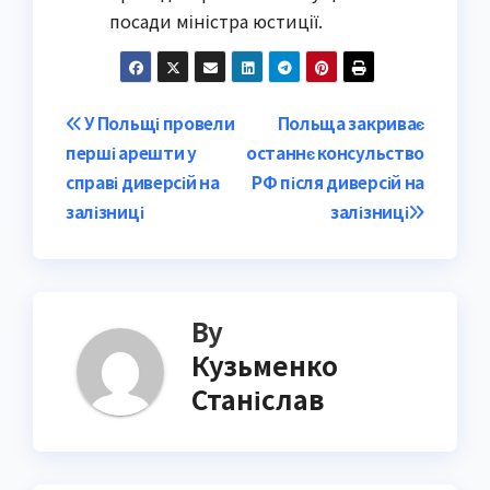
посади міністра юстиції.
Post
У Польщі провели
Польща закриває
перші арешти у
останнє консульство
navigation
справі диверсій на
РФ після диверсій на
залізниці
залізниці
By
Кузьменко
Станіслав