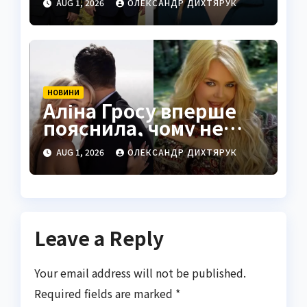
AUG 1, 2026
ОЛЕКСАНДР ДИХТЯРУК
НОВИНИ
Аліна Гросу вперше
пояснила, чому не
показує чоловіка
AUG 1, 2026
ОЛЕКСАНДР ДИХТЯРУК
Leave a Reply
Your email address will not be published.
Required fields are marked
*