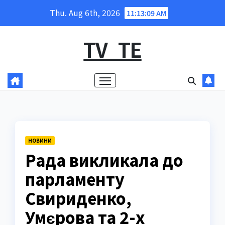
Skip
Thu. Aug 6th, 2026
11:13:10 AM
to
content
TV_TE
НОВИНИ
Рада викликала до
парламенту
Свириденко,
Умєрова та 2-х