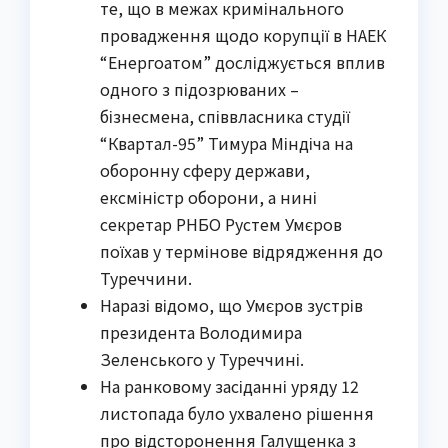
те, що в межах кримінального
провадження щодо корупції в НАЕК
“Енергоатом” досліджується вплив
одного з підозрюваних –
бізнесмена, співвласника студії
“Квартал-95” Тимура Міндіча на
оборонну сферу держави,
ексміністр оборони, а нині
секретар РНБО Рустем Умєров
поїхав у термінове відрядження до
Туреччини.
Наразі відомо, що Умєров зустрів
президента Володимира
Зеленського у Туреччині.
На ранковому засіданні уряду 12
листопада було ухвалено рішення
про відсторонення Галущенка з