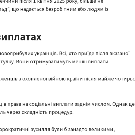
меччини після 1 квітня 2025 року, більше не
д”, що надається безробітним або людям із
 виплатах
овоприбулих українців. Всі, хто приїде після вказаної
итулку. Вони отримуватимуть менші виплати.
іженців з охопленої війною країни після майже чотирь
ів права на соціальні виплати заднім числом. Однак це
ель через складність процедур.
Бюрократичні зусилля були б занадто великими,