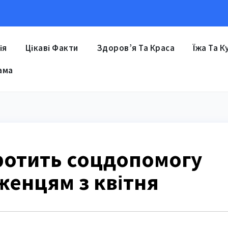
ія
Цікаві Факти
Здоров’я Та Краса
Їжа Та К
ама
ротить соцдопомогу
женцям з квітня