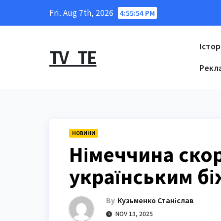
Skip
Fri. Aug 7th, 2026
4:55:55 PM
to
content
Істор
TV_TE
Рекл
НОВИНИ
Німеччина ско
українським бі
By
Кузьменко Станіслав
NOV 13, 2025