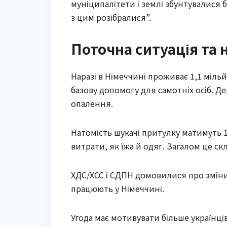
муніципалітети і землі збунтувалися б
з цим розібралися”.
Поточна ситуація та 
Наразі в Німеччині проживає 1,1 міль
базову допомогу для самотніх осіб. Д
опалення.
Натомість шукачі притулку матимуть 1
витрати, як їжа й одяг. Загалом це скл
ХДС/ХСС і СДПН домовилися про зміни 
працюють у Німеччині.
Угода має мотивувати більше українц