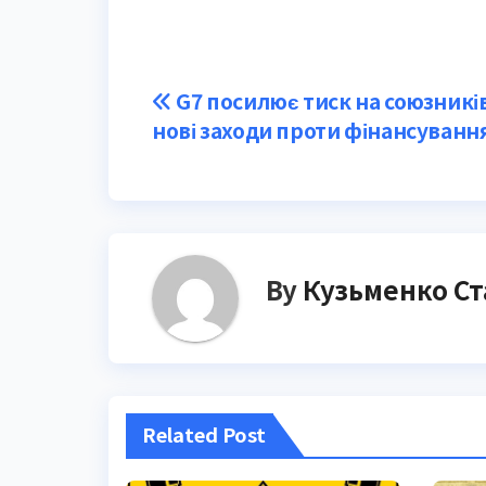
Post
G7 посилює тиск на союзників 
нові заходи проти фінансування
navigation
By
Кузьменко Ст
Related Post