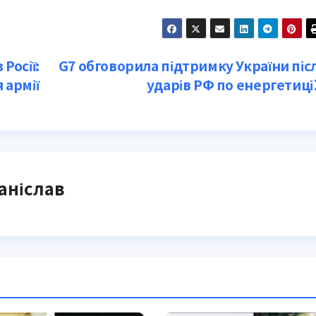
Росії:
G7 обговорила підтримку України піс
 армії
ударів РФ по енергетиці
аніслав