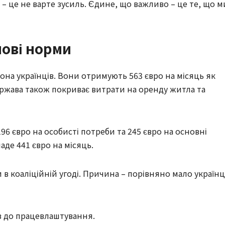
 – це не варте зусиль. Єдине, що важливо – це те, що м
нові норми
йона українців. Вони отримують 563 євро на місяць як
ержава також покриває витрати на оренду житла та
96 євро на особисті потреби та 245 євро на основні
аде 441 євро на місяць.
в коаліційній угоді. Причина – порівняно мало українц
ів до працевлаштування.