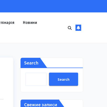
улінарія
Новини
Search
Search
Свежие записи