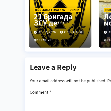
ВІЙСЬКОВА ТЕМАТИКА
НОВИНИ
НО
21 бригада
Л
ЗСУ де
м
знаходиться:
п
AUG 2, 2026
ОЛЕКСАНДР
A
Подільськ як
м
стратегічний
Т
ДИХТЯРУК
ДИХ
центр
Leave a Reply
Your email address will not be published.
R
Comment
*