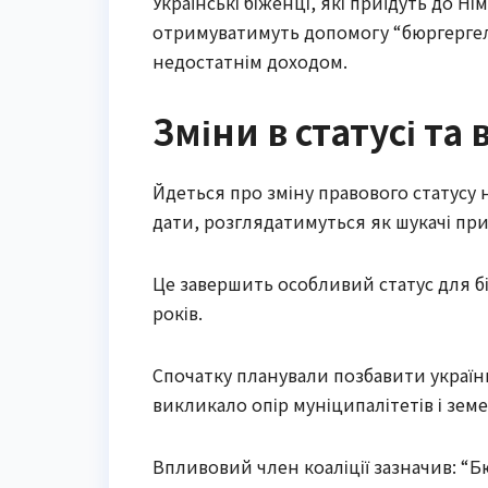
Українські біженці, які приїдуть до Ні
отримуватимуть допомогу “бюргергель
недостатнім доходом.
Зміни в статусі та
Йдеться про зміну правового статусу н
дати, розглядатимуться як шукачі пр
Це завершить особливий статус для б
років.
Спочатку планували позбавити українц
викликало опір муніципалітетів і зем
Впливовий член коаліції зазначив: “