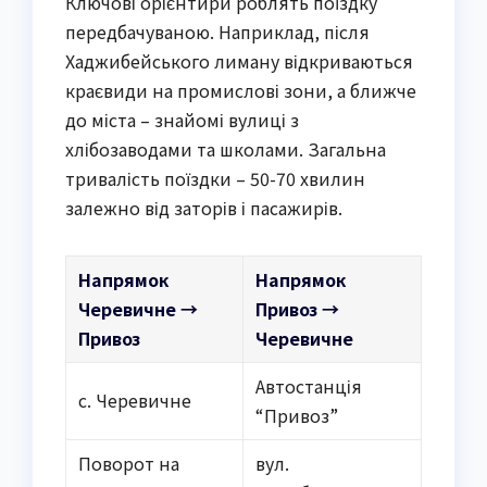
Ключові орієнтири роблять поїздку
передбачуваною. Наприклад, після
Хаджибейського лиману відкриваються
краєвиди на промислові зони, а ближче
до міста – знайомі вулиці з
хлібозаводами та школами. Загальна
тривалість поїздки – 50-70 хвилин
залежно від заторів і пасажирів.
Напрямок
Напрямок
Черевичне →
Привоз →
Привоз
Черевичне
Автостанція
с. Черевичне
“Привоз”
Поворот на
вул.