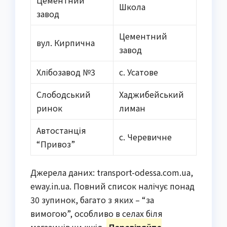
Цементний
Школа
завод
Цементний
вул. Кирпична
завод
Хлібозавод №3
с. Усатове
Слободський
Хаджибейський
ринок
лиман
Автостанція
с. Черевичне
“Привоз”
Джерела даних: transport-odessa.com.ua,
eway.in.ua. Повний список налічує понад
30 зупинок, багато з яких – “за
вимогою”, особливо в селах біля