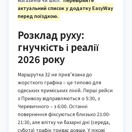
магазинів чи шкіл.
Перевіряйте
актуальний список у додатку EasyWay
перед поїздкою.
Розклад руху:
гнучкість і реалії
2026 року
Маршрутка 32 не прив’язана до
жорсткого графіка – це типово для
одеських приміських ліній. Перші рейси
з Привозу відправляються о 5:30, з
Черевичного – з 6:00. Останні
повернення фіксуються близько 21:00-
21:30, але влітку чи базарні дні (середа,
субота) трафік триває довше. У пікові