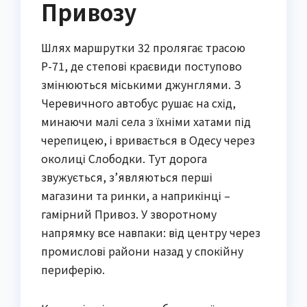
Привозу
Шлях маршрутки 32 пролягає трасою
Р-71, де степові краєвиди поступово
змінюються міськими джунглями. З
Черевичного автобус рушає на схід,
минаючи малі села з їхніми хатами під
черепицею, і вривається в Одесу через
околиці Слободки. Тут дорога
звужується, з’являються перші
магазини та ринки, а наприкінці –
гамірний Привоз. У зворотному
напрямку все навпаки: від центру через
промислові райони назад у спокійну
периферію.