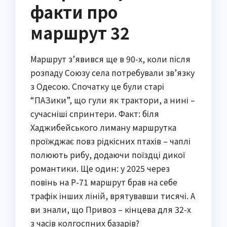
факти про
маршрут 32
Маршрут з’явився ще в 90-х, коли після
розпаду Союзу села потребували зв’язку
з Одесою. Спочатку це були старі
“ПАЗики”, що гули як трактори, а нині –
сучасніші спринтери. Факт: біля
Хаджибейського лиману маршрутка
проїжджає повз рідкісних птахів – чаплі
полюють рибу, додаючи поїздці дикої
романтики. Ще один: у 2025 через
повінь на Р-71 маршрут брав на себе
трафік інших ліній, врятувавши тисячі. А
ви знали, що Привоз – кінцева для 32-х
з часів колгоспних базарів?