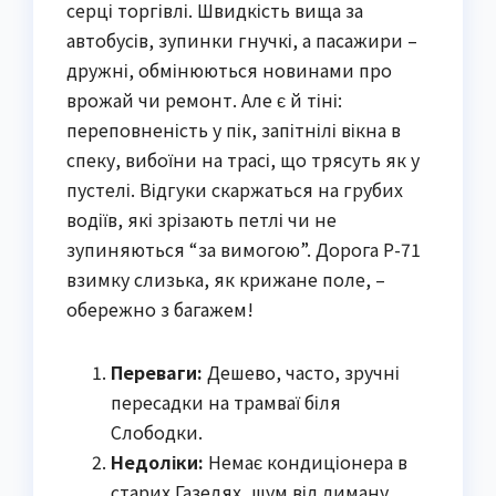
серці торгівлі. Швидкість вища за
автобусів, зупинки гнучкі, а пасажири –
дружні, обмінюються новинами про
врожай чи ремонт. Але є й тіні:
переповненість у пік, запітнілі вікна в
спеку, вибоїни на трасі, що трясуть як у
пустелі. Відгуки скаржаться на грубих
водіїв, які зрізають петлі чи не
зупиняються “за вимогою”. Дорога Р-71
взимку слизька, як крижане поле, –
обережно з багажем!
Переваги:
Дешево, часто, зручні
пересадки на трамваї біля
Слободки.
Недоліки:
Немає кондиціонера в
старих Газелях, шум від лиману.