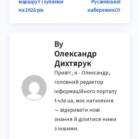
маршрут і зупинки
Русанівської
на 2026 рік
набережної
By
Олександр
Дихтярук
Привіт, я - Олександр,
головний редактор
інформаційного порталу
t-v.te.ua, моє натхнення
— відкривати нові
знання й ділитися ними
з іншими.