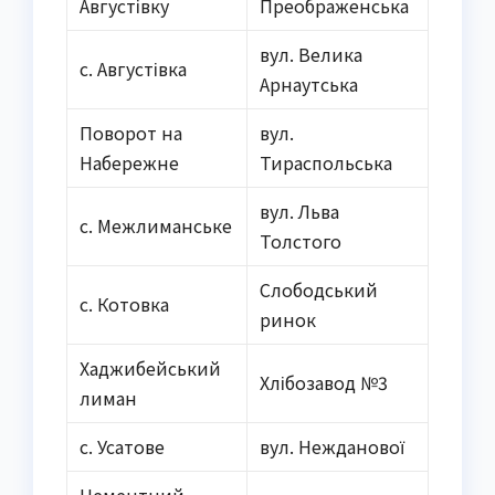
Августівку
Преображенська
вул. Велика
с. Августівка
Арнаутська
Поворот на
вул.
Набережне
Тираспольська
вул. Льва
с. Межлиманське
Толстого
Слободський
с. Котовка
ринок
Хаджибейський
Хлібозавод №3
лиман
с. Усатове
вул. Нежданової