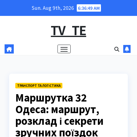
Skip
Sun. Aug 9th, 2026
6:36:51 AM
to
content
TV_TE
ТРАНСПОРТ ТА ЛОГІСТИКА
Маршрутка 32
Одеса: маршрут,
розклад і секрети
зручних поїздок