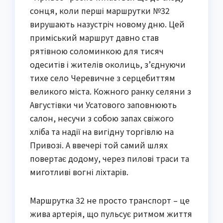
сонця, коли перші маршрутки №32
вирушають назустріч новому дню. Цей
приміський маршрут давно став
рятівною соломинкою для тисяч
одеситів і жителів околиць, з’єднуючи
тихе село Черевичне з серцебиттям
великого міста. Кожного ранку селяни з
Августівки чи Усатового заповнюють
салон, несучи з собою запах свіжого
хліба та надії на вигідну торгівлю на
Привозі. А ввечері той самий шлях
повертає додому, через пилові траси та
миготливі вогні ліхтарів.
Маршрутка 32 не просто транспорт – це
жива артерія, що пульсує ритмом життя