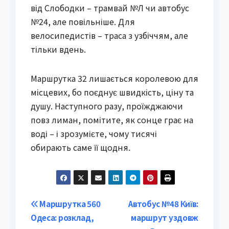
від Слободки – трамвай №Л чи автобус
№24, але повільніше. Для
велосипедистів – траса з узбіччям, але
тільки вдень.
Маршрутка 32 лишається королевою для
місцевих, бо поєднує швидкість, ціну та
душу. Наступного разу, проїжджаючи
повз лиман, помітите, як сонце грає на
воді – і зрозумієте, чому тисячі
обирають саме її щодня.
Post
Маршрутка 560
Автобус №48 Київ:
Одеса: розклад,
маршрут уздовж
navigation