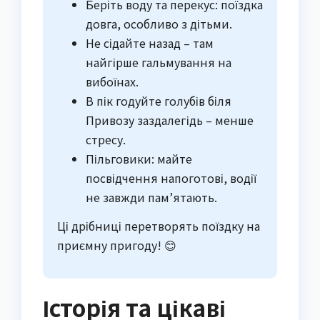
Беріть воду та перекус: поїздка
довга, особливо з дітьми.
Не сідайте назад – там
найгірше гальмування на
вибоїнах.
В пік годуйте голубів біля
Привозу заздалегідь – менше
стресу.
Пільговики: майте
посвідчення напоготові, водії
не завжди пам’ятають.
Ці дрібниці перетворять поїздку на
приємну пригоду! 😊
Історія та цікаві