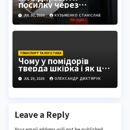
посилку через
поштомат: повна
JUL 30, 2026
КУЗЬМЕНКО СТАНІСЛАВ
інструкція 2026
ТРАНСПОРТ ТА ЛОГІСТИКА
Чому у помідорів
тверда шкірка і як це
виправити
JUL 29, 2026
ОЛЕКСАНДР ДИХТЯРУК
Leave a Reply
Your email address will not be published.