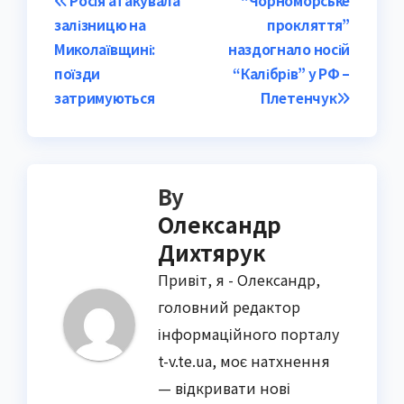
Post
Росія атакувала
“Чорноморське
залізницю на
прокляття”
navigation
Миколаївщині:
наздогнало носій
поїзди
“Калібрів” у РФ –
затримуються
Плетенчук
By
Олександр
Дихтярук
Привіт, я - Олександр,
головний редактор
інформаційного порталу
t-v.te.ua, моє натхнення
— відкривати нові