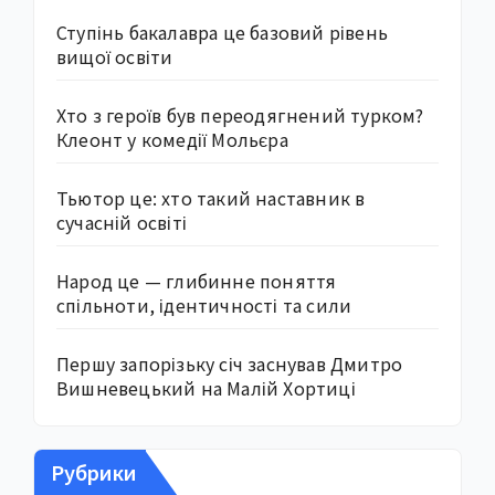
Ступінь бакалавра це базовий рівень
вищої освіти
Хто з героїв був переодягнений турком?
Клеонт у комедії Мольєра
Тьютор це: хто такий наставник в
сучасній освіті
Народ це — глибинне поняття
спільноти, ідентичності та сили
Першу запорізьку січ заснував Дмитро
Вишневецький на Малій Хортиці
Рубрики