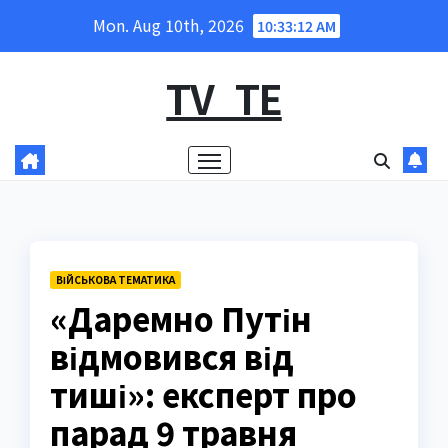
Skip
Mon. Aug 10th, 2026
10:33:13 AM
to
content
TV_TE
ВІЙСЬКОВА ТЕМАТИКА
«Даремно Путін
відмовився від
тиші»: експерт про
парад 9 травня