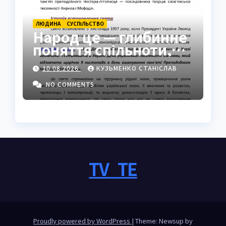
ЛЮДИНА
СУCПІЛЬСТВО
Народ це — глибинне
поняття спільноти,
ідентичності та сили
10.08.2026
КУЗЬМЕНКО СТАНІСЛАВ
NO COMMENTS
TV_TE
Proudly powered by WordPress
|
Theme: Newsup by