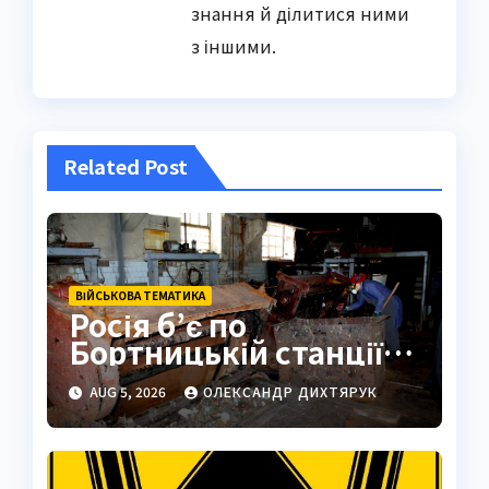
знання й ділитися ними
з іншими.
Related Post
ВІЙСЬКОВА ТЕМАТИКА
Росія б’є по
Бортницькій станції:
експерт попередив
AUG 5, 2026
ОЛЕКСАНДР ДИХТЯРУК
про катастрофу