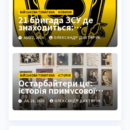
ВІЙСЬКОВА ТЕМАТИКА
НОВИНИ
21 бригада ЗСУ де
знаходиться:
Подільськ як
AUG 2, 2026
ОЛЕКСАНДР ДИХТЯРУК
стратегічний центр
ВІЙСЬКОВА ТЕМАТИКА
ІСТОРІЯ
Остарбайтери це:
історія примусової
праці українців
JUL 28, 2026
ОЛЕКСАНДР ДИХТЯРУК