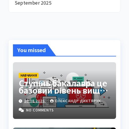
September 2025
You missed
НАВЧАННЯ
Ступінь бакалавра це
базовий рівень вищої
освіти
10.08.2026
ОЛЕКСАНДР ДИХТЯРУК
NO COMMENTS