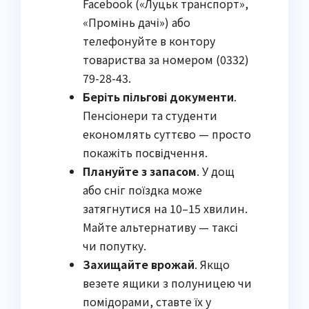
Facebook («Луцьк транспорт»,
«Промінь дачі») або
телефонуйте в контору
товариства за номером (0332)
79-28-43.
Беріть пільгові документи
.
Пенсіонери та студенти
економлять суттєво — просто
покажіть посвідчення.
Плануйте з запасом
. У дощ
або сніг поїздка може
затягнутися на 10–15 хвилин.
Майте альтернативу — таксі
чи попутку.
Захищайте врожай
. Якщо
везете ящики з полуницею чи
помідорами, ставте їх у