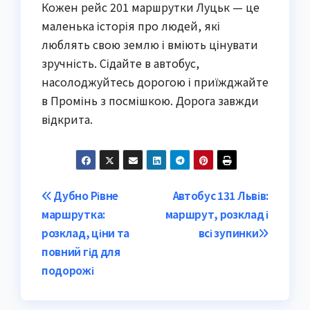
Кожен рейс 201 маршрутки Луцьк — це 
маленька історія про людей, які 
люблять свою землю і вміють цінувати 
зручність. Сідайте в автобус, 
насолоджуйтесь дорогою і приїжджайте 
в Промінь з посмішкою. Дорога завжди 
відкрита.
Post
Дубно Рівне
Автобус 131 Львів:
маршрутка:
маршрут, розклад і
navigation
розклад, ціни та
всі зупинки
повний гід для
подорожі