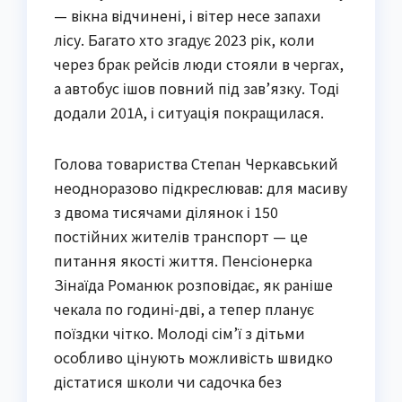
— вікна відчинені, і вітер несе запахи 
лісу. Багато хто згадує 2023 рік, коли 
через брак рейсів люди стояли в чергах, 
а автобус ішов повний під зав’язку. Тоді 
додали 201А, і ситуація покращилася.
Голова товариства Степан Черкавський 
неодноразово підкреслював: для масиву 
з двома тисячами ділянок і 150 
постійних жителів транспорт — це 
питання якості життя. Пенсіонерка 
Зінаїда Романюк розповідає, як раніше 
чекала по годині-дві, а тепер планує 
поїздки чітко. Молоді сім’ї з дітьми 
особливо цінують можливість швидко 
дістатися школи чи садочка без 