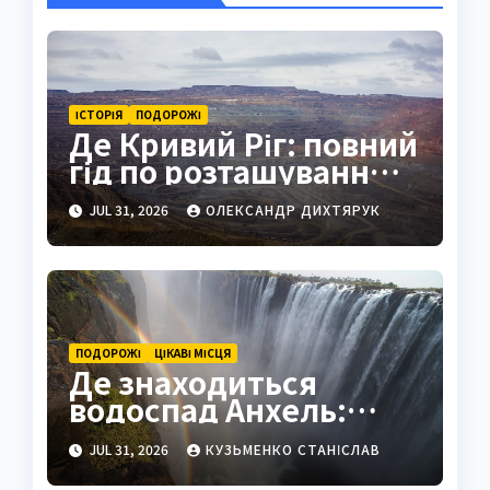
ІСТОРІЯ
ПОДОРОЖІ
Де Кривий Ріг: повний
гід по розташуванню,
історії та життю міста
JUL 31, 2026
ОЛЕКСАНДР ДИХТЯРУК
ПОДОРОЖІ
ЦІКАВІ МІСЦЯ
Де знаходиться
водоспад Анхель:
повний гід по
JUL 31, 2026
КУЗЬМЕНКО СТАНІСЛАВ
найвищому