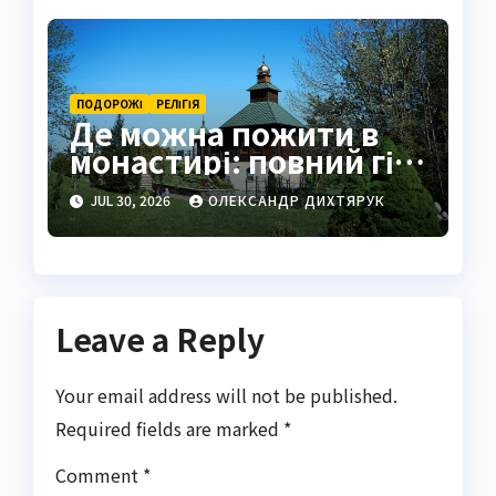
водоспаду світу
ПОДОРОЖІ
РЕЛІГІЯ
Де можна пожити в
монастирі: повний гід
для шукачів тиші
JUL 30, 2026
ОЛЕКСАНДР ДИХТЯРУК
Leave a Reply
Your email address will not be published.
Required fields are marked
*
Comment
*