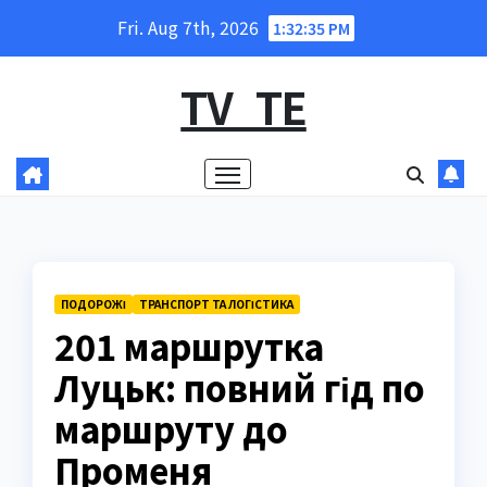
Skip
Fri. Aug 7th, 2026
1:32:36 PM
to
content
TV_TE
ПОДОРОЖІ
ТРАНСПОРТ ТА ЛОГІСТИКА
201 маршрутка
Луцьк: повний гід по
маршруту до
Променя