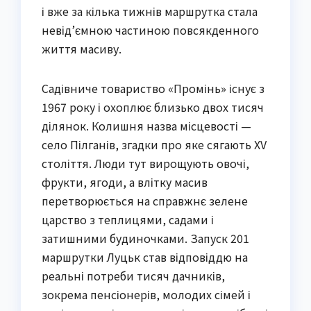
і вже за кілька тижнів маршрутка стала 
невід’ємною частиною повсякденного 
життя масиву.
Садівниче товариство «Промінь» існує з 
1967 року і охоплює близько двох тисяч 
ділянок. Колишня назва місцевості — 
село Пілганів, згадки про яке сягають XV 
століття. Люди тут вирощують овочі, 
фрукти, ягоди, а влітку масив 
перетворюється на справжнє зелене 
царство з теплицями, садами і 
затишними будиночками. Запуск 201 
маршрутки Луцьк став відповіддю на 
реальні потреби тисяч дачників, 
зокрема пенсіонерів, молодих сімей і 