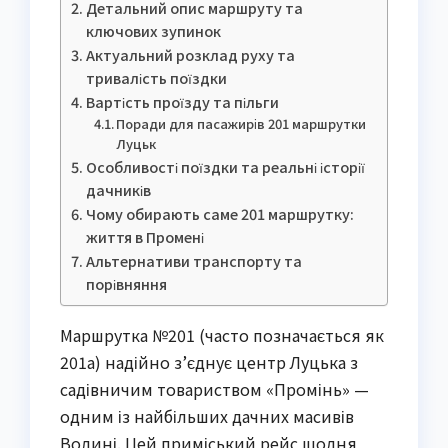
Детальний опис маршруту та
ключових зупинок
Актуальний розклад руху та
тривалість поїздки
Вартість проїзду та пільги
Поради для пасажирів 201 маршрутки
Луцьк
Особливості поїздки та реальні історії
дачників
Чому обирають саме 201 маршрутку:
життя в Промені
Альтернативи транспорту та
порівняння
Маршрутка №201 (часто позначається як 
201а) надійно з’єднує центр Луцька з 
садівничим товариством «Промінь» — 
одним із найбільших дачних масивів 
Волині. Цей приміський рейс щодня 