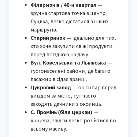
Філармонія / 40-й квартал
—
зручна стартова точка в центрі
Луцька, легко дістатися з інших
маршрутів.
Старий ринок
— ідеально для тих,
хто хоче закупити свіжі продукти
перед поїздкою на дачу.
Вул. Ковельська та Львівська
—
густонаселені райони, де багато
пасажирів сідає вранці.
Цукровий завод
— орієнтир перед
виїздом за місто, тут часто
заходять дачники з околиць.
С. Промінь (біля церкви)
—
кінцева, звідси легко розійтися по
всьому масиву.