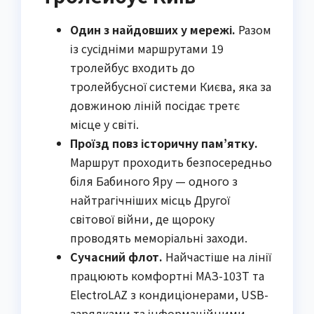
Один з найдовших у мережі.
Разом
із сусідніми маршрутами 19
тролейбус входить до
тролейбусної системи Києва, яка за
довжиною ліній посідає третє
місце у світі.
Проїзд повз історичну пам’ятку.
Маршрут проходить безпосередньо
біля Бабиного Яру — одного з
найтрагічніших місць Другої
світової війни, де щороку
проводять меморіальні заходи.
Сучасний флот.
Найчастіше на лінії
працюють комфортні МАЗ-103Т та
ElectroLAZ з кондиціонерами, USB-
зарядками та інформаційними