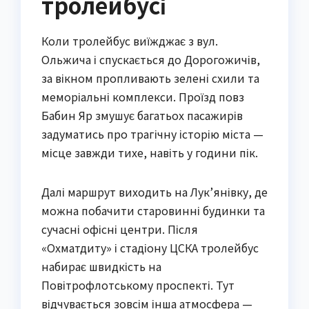
тролейбусі
Коли тролейбус виїжджає з вул.
Ольжича і спускається до Дорогожичів,
за вікном пропливають зелені схили та
меморіальні комплекси. Проїзд повз
Бабин Яр змушує багатьох пасажирів
задуматись про трагічну історію міста —
місце завжди тихе, навіть у години пік.
Далі маршрут виходить на Лук’янівку, де
можна побачити старовинні будинки та
сучасні офісні центри. Після
«Охматдиту» і стадіону ЦСКА тролейбус
набирає швидкість на
Повітрофлотському проспекті. Тут
відчувається зовсім інша атмосфера —