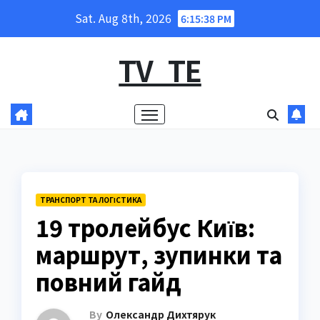
Skip
Sat. Aug 8th, 2026
6:15:40 PM
to
content
TV_TE
ТРАНСПОРТ ТА ЛОГІСТИКА
19 тролейбус Київ:
маршрут, зупинки та
повний гайд
By
Олександр Дихтярук