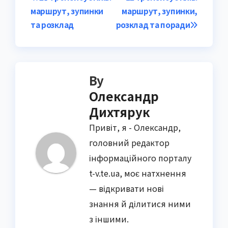
Post
маршрут, зупинки
маршрут, зупинки,
navigation
та розклад
розклад та поради
By
Олександр
Дихтярук
Привіт, я - Олександр,
головний редактор
інформаційного порталу
t-v.te.ua, моє натхнення
— відкривати нові
знання й ділитися ними
з іншими.