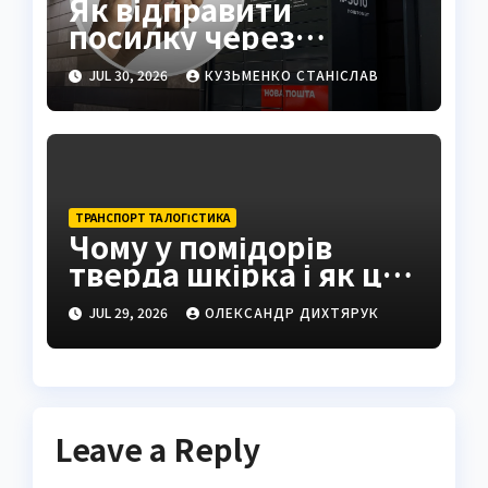
Як відправити
посилку через
поштомат: повна
JUL 30, 2026
КУЗЬМЕНКО СТАНІСЛАВ
інструкція 2026
ТРАНСПОРТ ТА ЛОГІСТИКА
Чому у помідорів
тверда шкірка і як це
виправити
JUL 29, 2026
ОЛЕКСАНДР ДИХТЯРУК
Leave a Reply