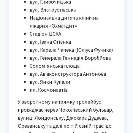
вул. Глибочицька
вул. Златоустівська
Національна дитяча клінічна
лікарня «Охматдит»
Стадіон ЦСКА
вул. Івана Огієнка
вул. Карела Чапека (Юліуса Фучика)
вул. Генерала Геннадія Воробйова
Солом’янська площа
вул. Авіаконструктора Антонова
вул. Янки Купали
пл. Космонавтів
У зворотному напрямку тролейбус
проїжджає через Чоколівський бульвар,
вулиці Лондонську, Джохара Дудаєва,
Єреванську та далі по тій самій трасі до