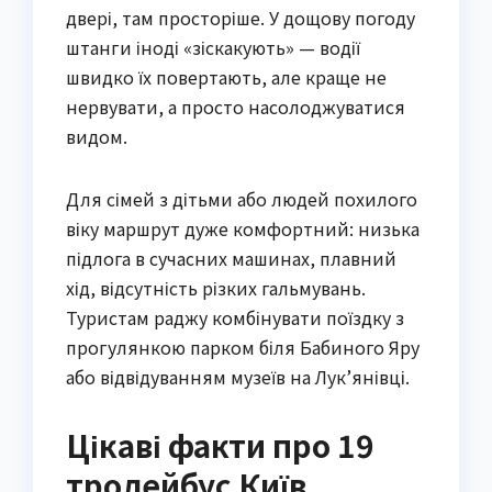
двері, там просторіше. У дощову погоду
штанги іноді «зіскакують» — водії
швидко їх повертають, але краще не
нервувати, а просто насолоджуватися
видом.
Для сімей з дітьми або людей похилого
віку маршрут дуже комфортний: низька
підлога в сучасних машинах, плавний
хід, відсутність різких гальмувань.
Туристам раджу комбінувати поїздку з
прогулянкою парком біля Бабиного Яру
або відвідуванням музеїв на Лук’янівці.
Цікаві факти про 19
тролейбус Київ