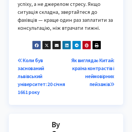
успіху, а не джерелом стресу. Якщо
ситуація складна, звертайтеся до
фахівців — краще один раз заплатити за
консультацію, ніж втрачати тижні.
Post
Коли був
Як виглядає Китай:
заснований
країна контрастів і
navigation
львівський
неймовірних
університет: 20 січня
пейзажів
1661 року
By