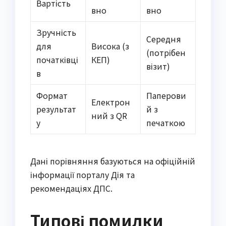
Вартість
вно
вно
Зручність
Середня
для
Висока (з
(потрібен
початківці
КЕП)
візит)
в
Формат
Паперови
Електрон
результат
й з
ний з QR
у
печаткою
Дані порівняння базуються на офіційній
інформації порталу Дія та
рекомендаціях ДПС.
Типові помилки