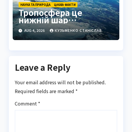
НАУКА ТА ПРИРОДА
ЦІКАВІ ФАКТИ
Тропосфера це
нижній шар
атмосфери Землі
AUG 4, 2026
КУЗЬМЕНКО СТАНІСЛАВ
Leave a Reply
Your email address will not be published.
Required fields are marked
*
Comment
*