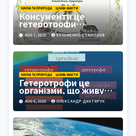
НАУКА ТА ПРИРОДА
ЦІКАВІ ФАКТИ
Консументи це
гетеротрофи
екосистеми
AUG 7, 2026
КУЗЬМЕНКО СТАНІСЛАВ
НАУКА ТА ПРИРОДА
ЦІКАВІ ФАКТИ
Гетеротрофи це
організми, що живуть
за рахунок готової
AUG 6, 2026
ОЛЕКСАНДР ДИХТЯРУК
органіки