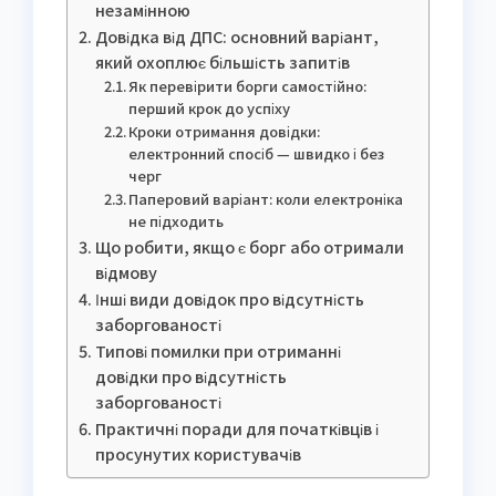
незамінною
Довідка від ДПС: основний варіант,
який охоплює більшість запитів
Як перевірити борги самостійно:
перший крок до успіху
Кроки отримання довідки:
електронний спосіб — швидко і без
черг
Паперовий варіант: коли електроніка
не підходить
Що робити, якщо є борг або отримали
відмову
Інші види довідок про відсутність
заборгованості
Типові помилки при отриманні
довідки про відсутність
заборгованості
Практичні поради для початківців і
просунутих користувачів