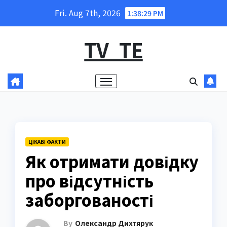
Skip
Fri. Aug 7th, 2026
1:38:30 PM
to
content
TV_TE
ЦІКАВІ ФАКТИ
Як отримати довідку
про відсутність
заборгованості
By
Олександр Дихтярук