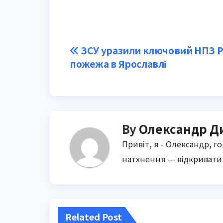
Post
ЗСУ уразили ключовий НПЗ Ро
пожежа в Ярославлі
navigation
By
Олександр Д
Привіт, я - Олександр, г
натхнення — відкривати 
Related Post