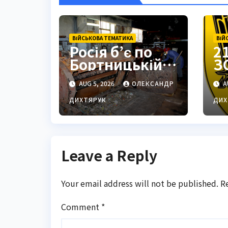
ВІЙСЬКОВА ТЕМАТИКА
ВІЙ
Росія б’є по
2
Бортницькій
З
станції:
з
AUG 5, 2026
ОЛЕКСАНДР
A
експерт
П
попередив
с
ДИХТЯРУК
ДИХ
про
ц
катастрофу
Leave a Reply
Your email address will not be published.
R
Comment
*