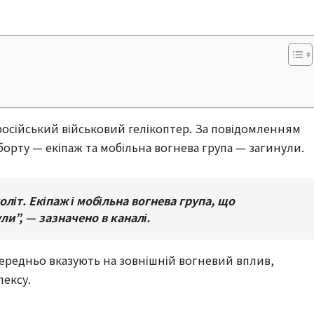
ї російський військовий гелікоптер. За повідомленням
 борту — екіпаж та мобільна вогнева група — загинули.
літ. Екіпаж і мобільна вогнева група, що
ли”, — зазначено в каналі.
ередньо вказують на зовнішній вогневий вплив,
лексу.