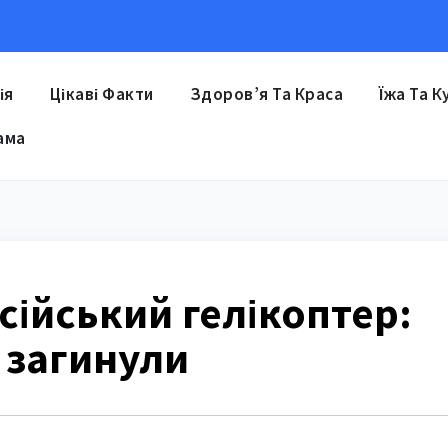
ія
Цікаві Факти
Здоров’я Та Краса
Їжа Та К
ама
осійський гелікоптер:
т загинули