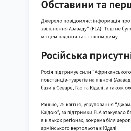
Обставини та пер
Джерело повідомляє: інформація про 
звільнення Азаваду” (FLA). Тоді не бул
місцем падіння та стовпом диму.
Російська присутні
Росія підтримує сили “Африканського
повстанців-туарегів на півночі (Азава
бази в Севаре, Гао та Кідалі, а також
Раніше, 25 квітня, угруповання “Джама
Каїдою”, за підтримки FLA атакувало б
в кількох регіонах, зокрема біля аеро
армійського вертольота в Кідалі.