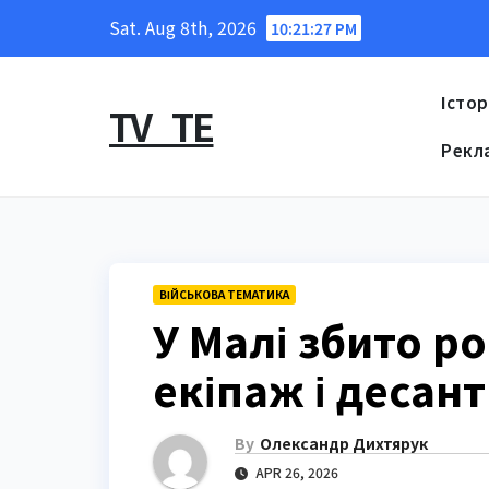
Skip
Sat. Aug 8th, 2026
10:21:28 PM
to
content
Істор
TV_TE
Рекл
ВІЙСЬКОВА ТЕМАТИКА
У Малі збито р
екіпаж і десан
By
Олександр Дихтярук
APR 26, 2026