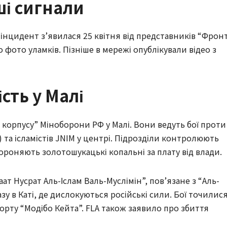
ші сигнали
інцидент з’явилася 25 квітня від представників “Фрон
о фото уламків. Пізніше в мережі опублікували відео з
сть у Малі
 корпусу” Міноборони РФ у Малі. Вони ведуть бої проти
д) та ісламістів JNIM у центрі. Підрозділи контролюють
 охороняють золотошукацькі копальні за плату від влади.
ат Нусрат Аль-Іслам Валь-Муслімін”, пов’язане з “Аль-
азу в Каті, де дислокуються російські сили. Бої точилис
порту “Модібо Кейта”. FLA також заявило про збиття