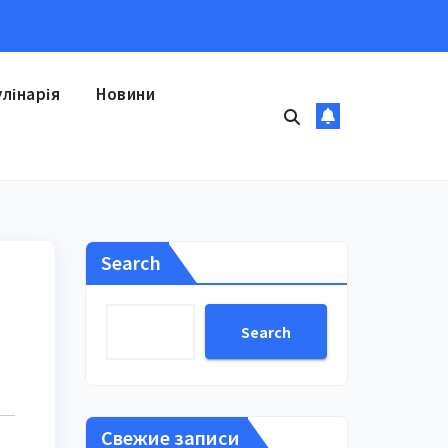
улінарія
Новини
Search
Search
Свежие записи