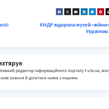
сії:
КНДР відкрила музей «війни»
Україною
ихтярук
оловний редактор інформаційного порталу t-v.te.ua, моє
нові знання й ділитися ними з іншими.