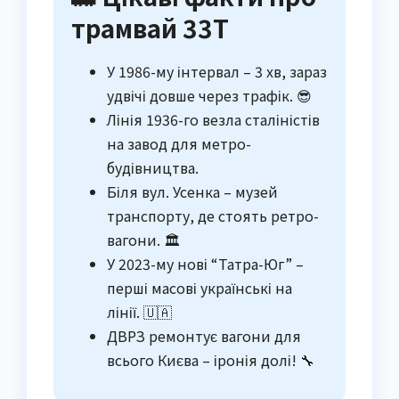
трамвай 33Т
У 1986-му інтервал – 3 хв, зараз
удвічі довше через трафік. 😎
Лінія 1936-го везла сталіністів
на завод для метро-
будівництва.
Біля вул. Усенка – музей
транспорту, де стоять ретро-
вагони. 🏛️
У 2023-му нові “Татра-Юг” –
перші масові українські на
лінії. 🇺🇦
ДВРЗ ремонтує вагони для
всього Києва – іронія долі! 🔧