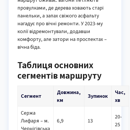
провулками, де дерева ховають старі
панельки, а запах свіжого асфальту
нагадує про вічні ремонти. У 2023-му
колії відремонтували, додавши
комфорту, але затори на проспектах –
вічна біда.
Таблиця основних
сегментів маршруту
Довжина,
Час,
Сегмент
Зупинок
км
хв
Сержа
20-
Лифаря – м.
6,9
13
25
Чернігівська