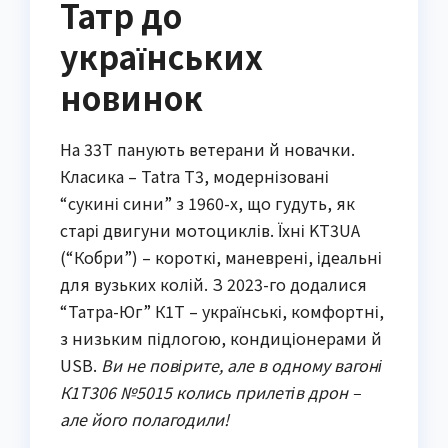
Татр до
українських
новинок
На 33Т панують ветерани й новачки.
Класика – Tatra T3, модернізовані
“сукині сини” з 1960-х, що гудуть, як
старі двигуни мотоциклів. Їхні KT3UA
(“Кобри”) – короткі, маневрені, ідеальні
для вузьких колій. З 2023-го додалися
“Татра-Юг” К1Т – українські, комфортні,
з низьким підлогою, кондиціонерами й
USB.
Ви не повірите, але в одному вагоні
К1Т306 №5015 колись прилетів дрон –
але його полагодили!