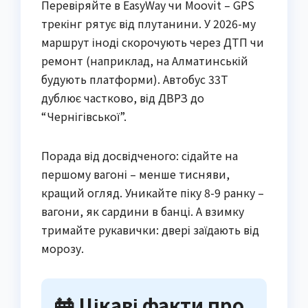
Перевіряйте в EasyWay чи Moovit – GPS
трекінг рятує від плутанини. У 2026-му
маршрут іноді скорочують через ДТП чи
ремонт (наприклад, на Алматинській
будують платформи). Автобус 33Т
дублює частково, від ДВРЗ до
“Чернігівської”.
Порада від досвідченого: сідайте на
першому вагоні – менше тисняви,
кращий огляд. Уникайте піку 8-9 ранку –
вагони, як сардини в банці. А взимку
тримайте рукавички: двері заїдають від
морозу.
🚋 Цікаві факти про