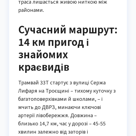
траса лишається живою ниткою між
районами.
Сучасний маршрут:
14 км пригод і
знайомих
краєвидів
Трамвай 33Т стартує з вулиці Сержа
Лифаря на Троєщині – тихому куточку з
багатоповерхівками й школами, – і
мчить до ДВРЗ, минаючи ключові
артерії лівобережжя. Довжина –
близько 14,7 км, час у дорозі – 45-55
хвилин залежно від заторів і