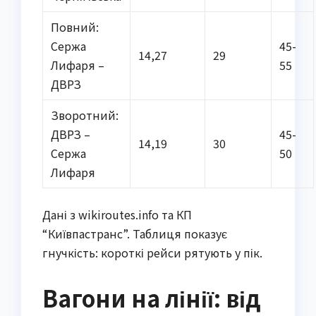
Повний:
Сержа
45-
14,27
29
Лифаря –
55
ДВРЗ
Зворотний:
ДВРЗ –
45-
14,19
30
Сержа
50
Лифаря
Дані з wikiroutes.info та КП
“Київпастранс”. Таблиця показує
гнучкість: короткі рейси рятують у пік.
Вагони на лінії: від