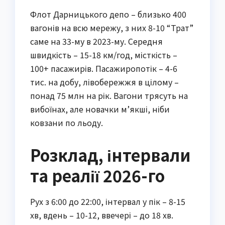
Флот Дарницького депо – близько 400
вагонів на всю мережу, з них 8-10 “Трат”
саме на 33-му в 2023-му. Середня
швидкість – 15-18 км/год, місткість –
100+ пасажирів. Пасажиропотік – 4-6
тис. на добу, лівобережжя в цілому –
понад 75 млн на рік. Вагони трясуть на
вибоїнах, але новачки м’якші, ніби
ковзани по льоду.
Розклад, інтервали
та реалії 2026-го
Рух з 6:00 до 22:00, інтервал у пік – 8-15
хв, вдень – 10-12, ввечері – до 18 хв.