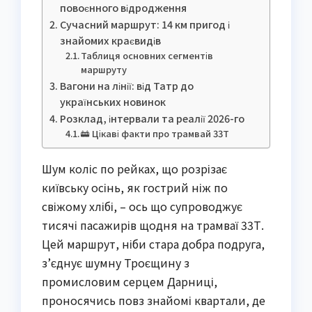
повоєнного відродження
Сучасний маршрут: 14 км пригод і
знайомих краєвидів
Таблиця основних сегментів
маршруту
Вагони на лінії: від Татр до
українських новинок
Розклад, інтервали та реалії 2026-го
🚋 Цікаві факти про трамвай 33Т
Шум коліс по рейках, що розрізає
київську осінь, як гострий ніж по
свіжому хлібі, – ось що супроводжує
тисячі пасажирів щодня на трамваї 33Т.
Цей маршрут, ніби стара добра подруга,
з’єднує шумну Троєщину з
промисловим серцем Дарниці,
проносячись повз знайомі квартали, де