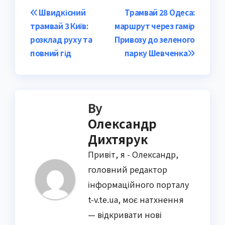
Post
Швидкісний
Трамвай 28 Одеса:
трамвай 3 Київ:
маршрут через гамір
navigation
розклад руху та
Привозу до зеленого
повний гід
парку Шевченка
By
Олександр
Дихтярук
Привіт, я - Олександр,
головний редактор
інформаційного порталу
t-v.te.ua, моє натхнення
— відкривати нові