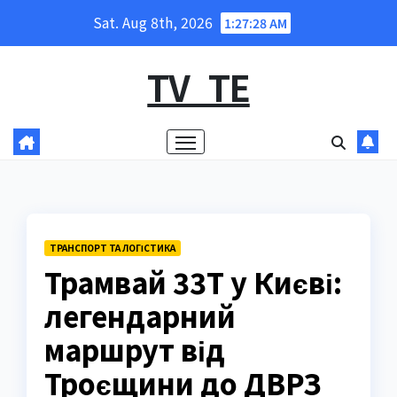
Skip
Sat. Aug 8th, 2026
1:27:29 AM
to
content
TV_TE
ТРАНСПОРТ ТА ЛОГІСТИКА
Трамвай 33Т у Києві:
легендарний
маршрут від
Троєщини до ДВРЗ