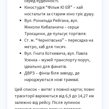
серед буденності.
Кіностудія “Фільм Ю ЕЙ” – хай
ностальгія за старим кіно гріє душу.
Вул. Рональда Рейгана, вул.
Миколи Кибальчича – серце
Троєщини, де пульсує торгівля.
Ст. м. “Чернігівська” – пересадка на
метро, хаб для тисяч.
Вул. Гната Хоткевича, вул. Павла
Усенка – музей транспорту поруч,
ідеально для фанатів.
ДВРЗ – фініш біля заводу, де
народжуються нові трамваї.
Цей список – витяг з повної карти; повні
траєкторії варіюються від 6,9 до 14,27 км
залежно від рейсу. Після зупинок
маршрут оживає: вагони петляють