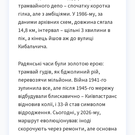
трамвайного депо – спочатку коротка
гілка, але з амбіціями. У 1986-му, за
даними архівних схем, довжина сягала
14,8 км, інтервал – щільні 3 хвилини в
пік, а кінець йшов аж до вулиці
Кибальчича.
Радянські часи були золотою ерою:
трамвай гудів, як бджолиний рій,
перевозячи мільйони. Війна 1941-го
зупинила все, але після 1945-го мережу
відбудували блискавично – Київпастранс
відновив колії, і 33-й став символом
відродження. Сьогодні, у 2026-му,
маршрут еволюціонував: іноді
скорочують через ремонти, але основна