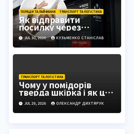
ПОРАДИ ТА ЛАЙФХАКИ
ТРАНСПОРТ ТА ЛОГІСТИКА
Як відправити
посилку через
поштомат: повна
JUL 30, 2026
КУЗЬМЕНКО СТАНІСЛАВ
інструкція 2026
ТРАНСПОРТ ТА ЛОГІСТИКА
Чому у помідорів
тверда шкірка і як це
виправити
JUL 29, 2026
ОЛЕКСАНДР ДИХТЯРУК