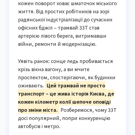
кожен поворот ховає шматочок міського
життя. Від простих робітників на зорі
радянської індустріалізації до сучасних
офісних бджіл – трамвай 33Т став
артерією лівого берега, витримавши
війни, ремонти й модернізацію.
Уявіть ранок: сонце ледь пробивається
крізь вікна вагону, а ви мчите
проспектом, спостерігаючи, як будинки
оживають.
Цей трамвай не просто
транспорт – це жива історія Києва, де
кожен кілометр колії шепоче оповіді
про зміни міста.
Розберемося, чому 33Т
досі популярний, попри конкуренцію
автобусів і метро.