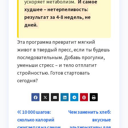
ускоряет метаболизм.
И самое
худшее – нетерпеливость:
результат за 4-8 недель, не
дней.
Эта программа превратит мягкий
живот в твердый пресс, если ты будешь
последовательным. Добавь прогулки,
уменьши стресс – и тело отплатит
стройностью. Готов стартовать
сегодня?
Навигация
10 000 шагов:
Чем заменить хлеб:
сколько калорий
вкусные
по
сжигается на самом
альтернативы для