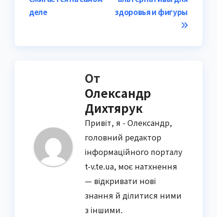
записям
деле
здоровья и фигуры
От
Олександр
Дихтярук
Привіт, я - Олександр,
головний редактор
інформаційного порталу
t-v.te.ua, моє натхнення
— відкривати нові
знання й ділитися ними
з іншими.