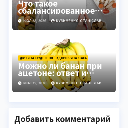
Что такое
сбалансированное
питание и как
ИЮЛ 28, 2026
КУЗЬМЕНКО СТАНІСЛАВ
правильно его
составить
ДІЄТИ ТА СХУДНЕННЯ
ЗДОРОВ’Я ТА КРАСА
Можно ли банан при
ацетоне: ответ и
советы
ИЮЛ 25, 2026
КУЗЬМЕНКО СТАНІСЛАВ
Добавить комментарий