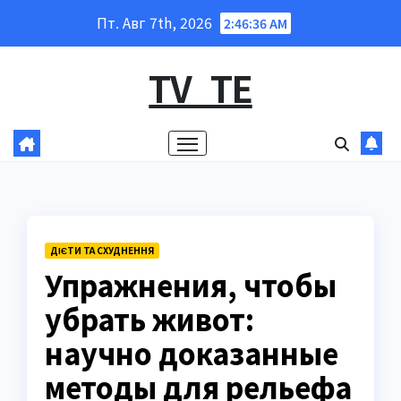
Перейти
Пт. Авг 7th, 2026
2:46:37 AM
к
содержанию
TV_TE
ДІЄТИ ТА СХУДНЕННЯ
Упражнения, чтобы
убрать живот:
научно доказанные
методы для рельефа