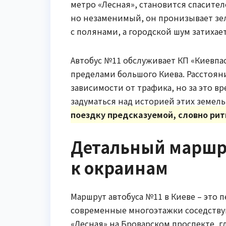
метро «Лесная», становится спасите
но незаменимый, он пронизывает зел
с полянами, а городской шум затихает
Автобус №11 обслуживает КП «Киевпас
пределами большого Киева. Расстояние
зависимости от трафика, но за это в
задуматься над историей этих земель
поездку предсказуемой, словно рит
Детальный маршру
к окраинам
Маршрут автобуса №11 в Киеве – это 
современные многоэтажки соседствую
«Лесная» на Броварском проспекте, г