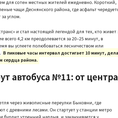
лем для сотен местных жителей ежедневно. Короткий,
еные чащи Деснянского района, где асфальт чередует
 за углом.
транс» и стал настоящей легендой для тех, кто живет 
 всего 4,2 км преодолевается за 20–25 минут, в
ремя вы успеете полюбоваться лесничеством или
.
В пиковые часы интервал достигает 10 минут, дел
м сердца района.
т автобуса №11: от центра
петля через живописные переулки Быковни, где
т с древними лесами. Он стартует у станции метро
де бурлит утренний наплыв, и заканчивается у