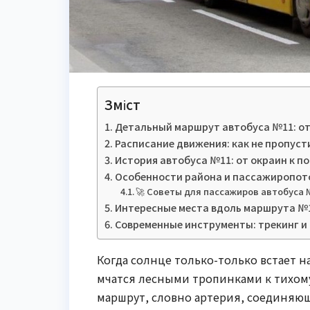
Зміст
Детальный маршрут автобуса №11: от
Расписание движения: как не пропуст
История автобуса №11: от окраин к п
Особенности района и пассажиропот
🚀 Советы для пассажиров автобуса 
Интересные места вдоль маршрута №
Современные инструменты: трекинг и
Когда солнце только-только встает 
мчатся лесными тропинками к тихому
маршрут, словно артерия, соединяю