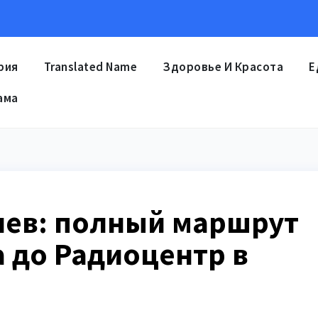
рия
Translated Name
Здоровье И Красота
Е
ама
иев: полный маршрут
а до Радиоцентр в