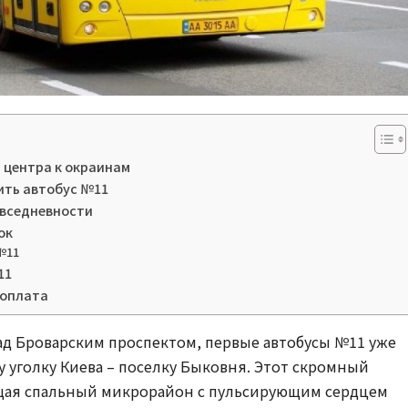
 центра к окраинам
ить автобус №11
овседневности
ок
№11
11
 оплата
над Броварским проспектом, первые автобусы №11 уже
 уголку Киева – поселку Быковня. Этот скромный
щая спальный микрорайон с пульсирующим сердцем