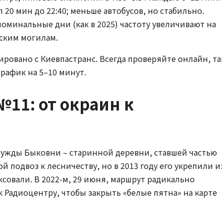
л 20 мин до 22:40; меньше автобусов, но стабильно.
оминальные дни (как в 2025) частоту увеличивают на
нским могилам.
зировано с Киевпастранс. Всегда проверяйте онлайн, та
график на 5–10 минут.
№11: от окраин к
нужды Быковни – старинной деревни, ставшей частью
ой подвоз к лесничеству, но в 2013 году его укрепили и
ксовали. В 2022-м, 29 июня, маршрут радикально
к Радиоцентру, чтобы закрыть «белые пятна» на карте