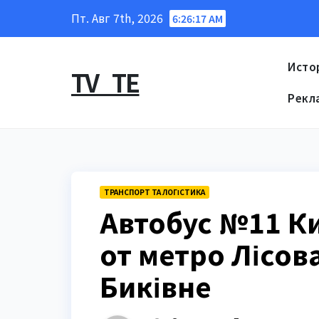
Перейти
Пт. Авг 7th, 2026
6:26:18 AM
к
содержанию
Исто
TV_TE
Рекл
ТРАНСПОРТ ТА ЛОГІСТИКА
Автобус №11 К
от метро Лісов
Биківне