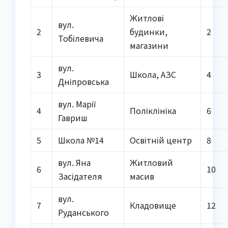
Житлові
вул.
2
будинки,
2
Тобілевича
магазини
вул.
3
Школа, АЗС
4
Дніпровська
вул. Марії
4
Поліклініка
6
Гавриш
5
Школа №14
Освітній центр
8
вул. Яна
Житловий
6
10
Засідателя
масив
вул.
7
Кладовище
12
Руданського