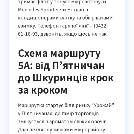
тримає флот у тонусі: мікроавтобуси
Mercedes Sprinter чи Богдан з
кондиціонерами влітку та обігрівачами
взимку. Телефон гарячої лінії – (0432)
61-16-93, дзвоніть, якщо щось не так.
Схема маршруту
5А: від П’ятничан
до Шкуринців крок
за кроком
Маршрутка стартує біля ринку “Урожай”
у П’ятничанах, де гамір торговців
змішується з ароматом свіжих овочів.
Далі петляє вуличками мікрорайону,