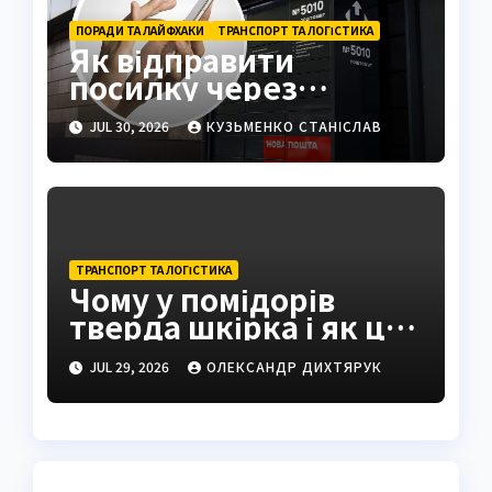
ПОРАДИ ТА ЛАЙФХАКИ
ТРАНСПОРТ ТА ЛОГІСТИКА
Як відправити
посилку через
поштомат: повна
JUL 30, 2026
КУЗЬМЕНКО СТАНІСЛАВ
інструкція 2026
ТРАНСПОРТ ТА ЛОГІСТИКА
Чому у помідорів
тверда шкірка і як це
виправити
JUL 29, 2026
ОЛЕКСАНДР ДИХТЯРУК