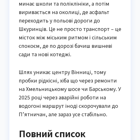
минає школи та поліклініки, а потім
виривається на околиці, де асфальт
переходить у польові дороги до
Шкуринців. Це не просто транспорт – це
місток між міським ритмом і сільським
спокоєм, де по дорозі бачиш вишневі
сади та нові котеджі.
Шлях уникає центру Вінниці, тому
пробки рідкісні, хіба що через ремонти
на Хмельницькому шосе чи Барському. У
2025 році через аварійні роботи на
водогоні маршрут іноді скорочували до
П’ятничан, але зараз усе стабільно.
Повний список