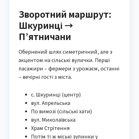
Зворотний маршрут:
Шкуринці →
П’ятничани
Обернений шлях симетричний, але з
акцентом на сільські вулички. Перші
пасажири – фермери з урожаєм, останні
– вечірні гості з міста.
с. Шкуринці (центр)
вул. Апрельська
По вимозі (сільські хати)
вул. Миколаївська
Храм Стрітення
Потім ті ж міські зупинки у