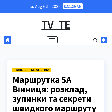
Skip
Thu. Aug 6th, 2026
8:31:30 AM
to
content
TV_TE
ТРАНСПОРТ ТА ЛОГІСТИКА
Маршрутка 5А
Вінниця: розклад,
зупинки та секрети
швидкого маршруту