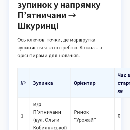
зупинок у напрямку
П’ятничани →
Шкуринці
Ось ключові точки, де маршрутка
зупиняється за потребою. Кожна – з
орієнтирами для новачків.
Час в
№
Зупинка
Орієнтир
стар
хв
м/р
П’ятничани
Ринок
1
0
(вул. Ольги
“Урожай”
Кобилянської)