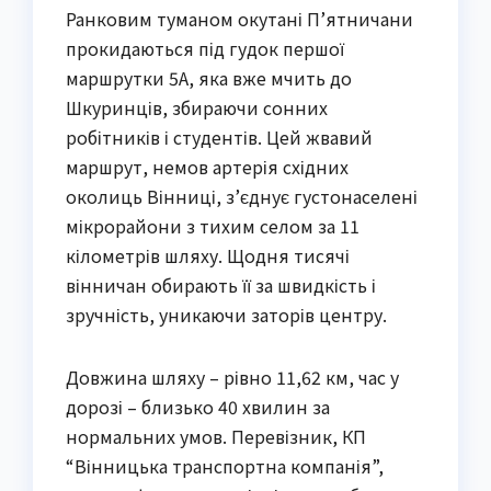
Ранковим туманом окутані П’ятничани
прокидаються під гудок першої
маршрутки 5А, яка вже мчить до
Шкуринців, збираючи сонних
робітників і студентів. Цей жвавий
маршрут, немов артерія східних
околиць Вінниці, з’єднує густонаселені
мікрорайони з тихим селом за 11
кілометрів шляху. Щодня тисячі
вінничан обирають її за швидкість і
зручність, уникаючи заторів центру.
Довжина шляху – рівно 11,62 км, час у
дорозі – близько 40 хвилин за
нормальних умов. Перевізник, КП
“Вінницька транспортна компанія”,