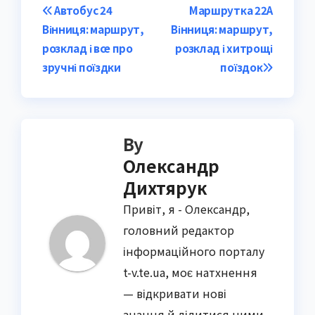
Post
Автобус 24
Маршрутка 22А
Вінниця: маршрут,
Вінниця: маршрут,
navigation
розклад і все про
розклад і хитрощі
зручні поїздки
поїздок
By
Олександр
Дихтярук
Привіт, я - Олександр,
головний редактор
інформаційного порталу
t-v.te.ua, моє натхнення
— відкривати нові
знання й ділитися ними