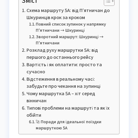
Зміст
Схема маршруту 5А: від П’ятничан до
Шкуринців крок за кроком
Повний список зупинок у напрямку
П’ятничани → Шкуринці
Зворотний маршрут: Шкуринці →
П’ятничани
Розклад руху маршрутки 5А: від
першого до останнього рейсу
Вартість і як оплатити: просто та
сучасно
Відстеження в реальному часі:
забудьте про чекання на зупинці
Чому маршрутка 5А – хіт серед
вінничан
Типові проблеми на маршруті та як їх
обійти
🚀 Поради для ідеальної поїздки
маршруткою 5А