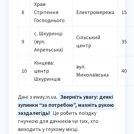
Храм
8
Стрітення
Електромережа
15
Господнього
с. Шкуринці
Сільський
9
(вул.
35
центр
Апрельська)
Кінцева:
вул.
10
центр
40
Миколаївська
Шкуринців
Дані з eway.in.ua.
Зверніть увагу: деякі
зупинки “за потребою”, махніть рукою
заздалегідь!
Це робить поїздку
гнучкою для дачників чи тих, хто
виходить у глухому місці.