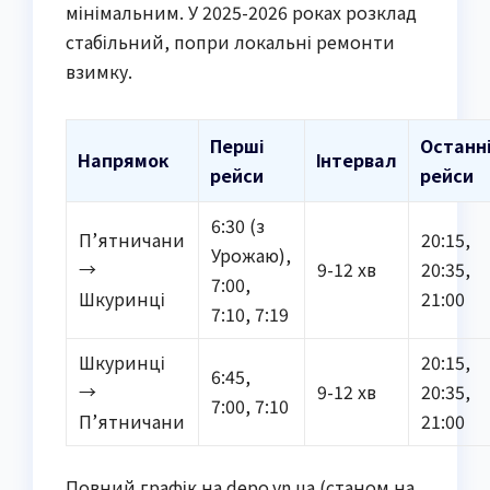
мінімальним. У 2025-2026 роках розклад
стабільний, попри локальні ремонти
взимку.
Перші
Останн
Напрямок
Інтервал
рейси
рейси
6:30 (з
П’ятничани
20:15,
Урожаю),
→
9-12 хв
20:35,
7:00,
Шкуринці
21:00
7:10, 7:19
Шкуринці
20:15,
6:45,
→
9-12 хв
20:35,
7:00, 7:10
П’ятничани
21:00
Повний графік на depo.vn.ua (станом на