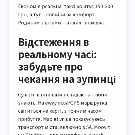
Економія реальна: таксі коштує 150-200
грн, а тут – копійки за комфорт.
Родинам з дітьми – взагалі знахідка.
Відстеження в
реальному часі:
забудьте про
чекання на зупинці
Сучасні вінничани не гадають – вони
знають. На eway.in.ua/GPS маршрутка
світиться на карті, з точним часом
прибуття. Map.et.vn.ua показує увесь
транспорт міста, включно з 5А. Moovit
чи EasyWay – для смартфона, з push-