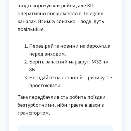
іноді скорочували рейси, але КП
оперативно повідомляло в Telegram-
каналах. Взимку слизько – водії їдуть
повільніше.
Перевіряйте новини на depo.vn.ua
перед виходом.
Беріть запасний маршрут: №32 чи
8Б.
Не сідайте на останній – ризикуєте
простоювати.
Така передбачливість робить поїздки
безтурботними, ніби граєте в шахи з
транспортом.