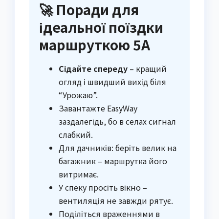
🚀 Поради для
ідеальної поїздки
маршруткою 5А
Сідайте спереду
– кращий
огляд і швидший вихід біля
“Урожаю”.
Завантажте EasyWay
заздалегідь, бо в селах сигнал
слабкий.
Для дачників: беріть велик на
багажник – маршрутка його
витримає.
У спеку просіть вікно –
вентиляція не завжди рятує.
Поділіться враженнями в