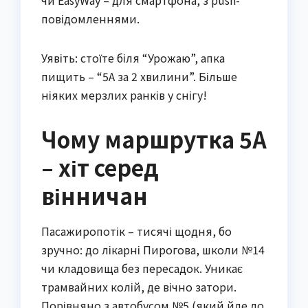
повідомленнями.
Уявіть: стоїте біля “Урожаю”, апка
пищить – “5А за 2 хвилини”. Більше
ніяких мерзлих ранків у снігу!
Чому маршрутка 5А
– хіт серед
вінничан
Пасажиропотік – тисячі щодня, бо
зручно: до лікарні Пирогова, школи №14
чи кладовища без пересадок. Уникає
трамвайних колій, де вічно затори.
Порівняно з автобусом №5 (який йде до