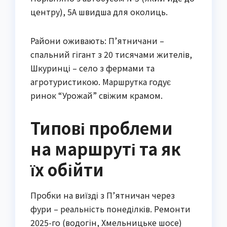
центру), 5А швидша для околиць.
Райони оживають: П’ятничани –
спальний гігант з 20 тисячами жителів,
Шкуринці – село з фермами та
агротуристикою. Маршрутка годує
ринок “Урожай” свіжим крамом.
Типові проблеми
на маршруті та як
їх обійти
Пробки на виїзді з П’ятничан через
фури – реальність понеділків. Ремонти
2025-го (водогін, Хмельницьке шосе)