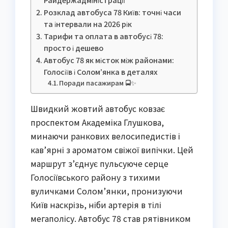
Розклад автобуса 78 Київ: точні часи
та інтервали на 2026 рік
Тарифи та оплата в автобусі 78:
просто і дешево
Автобус 78 як місток між районами:
Голосіїв і Солом’янка в деталях
Поради пасажирам 🚍✨
Швидкий жовтий автобус ковзає
проспектом Академіка Глушкова,
минаючи ранкових велосипедистів і
кав’ярні з ароматом свіжої випічки. Цей
маршрут з’єднує пульсуюче серце
Голосіївського району з тихими
вуличками Солом’янки, пронизуючи
Київ наскрізь, ніби артерія в тілі
мегаполісу. Автобус 78 став рятівником