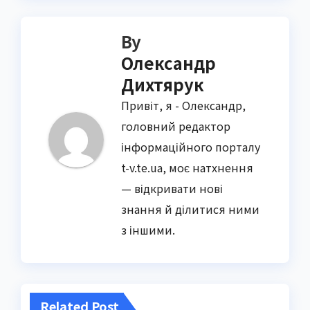
By
Олександр
Дихтярук
Привіт, я - Олександр,
головний редактор
інформаційного порталу
t-v.te.ua, моє натхнення
— відкривати нові
знання й ділитися ними
з іншими.
Related Post