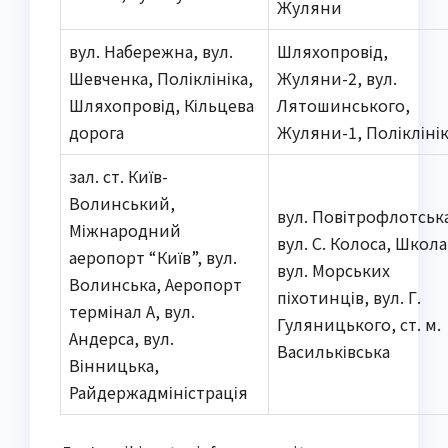
Жуляни
вул. Набережна, вул.
Шляхопровід,
Шевченка, Поліклініка,
Жуляни-2, вул.
Шляхопровід, Кільцева
Лятошинського,
дорога
Жуляни-1, Полікліні
зал. ст. Київ-
Волинський,
вул. Повітрофлотськ
Міжнародний
вул. С. Колоса, Школа
аеропорт “Київ”, вул.
вул. Морських
Волинська, Аеропорт
піхотинців, вул. Г.
термінал А, вул.
Гуляницького, ст. м.
Андерса, вул.
Васильківська
Вінницька,
Райдержадміністрація