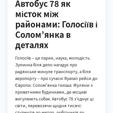
Автобус 78 як
місток між
районами: Голосіїв і
Солом’янка в
деталях
Голосіїв – це парки, наука, молодість.
Зупинка біля депо нагадує про
радянське минуле транспорту, а біля
аеропорту – про сучасні Ryanair рейси до
Європи. Солом’янка тихіша: Жуляни з
приватними будинками, де місцеві
вигулюють собак. Автобус 78 з’єднує ці
світи, перевозячи щодня тисячі:
студентів до метро, робітників до