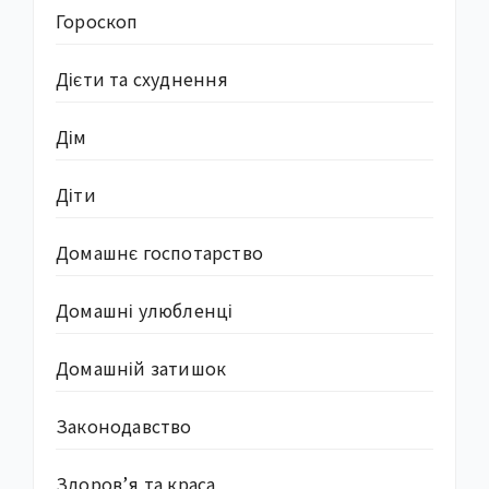
Гороскоп
Дієти та схуднення
Дім
Діти
Домашнє госпотарство
Домашні улюбленці
Домашній затишок
Законодавство
Здоров’я та краса