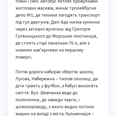
гомін і сміх. Автобус петляє провулками
житлових масивів, минає тролейбусне
депо №1, де техніки лагодять транспорт
під гул двигунів. Далі йде низка зупинок
через затишні вулички: від Григорія
Гуляницького до Морських піхотинців,
де стоять старі панельки 70-х, але з
новими кав’ярнями на першому
поверсі.
Потім дорога набирає обертів: школа,
Лугова, Набережна – типові околиці, де
діти грають у футбол, а бабусі виносять
сміття. Вул. Шевченка веде до
поліклініки, де завжди черги, і
шляхопроводу, з якого видно потоки
машин на виїзді з міста. Кульмінація –