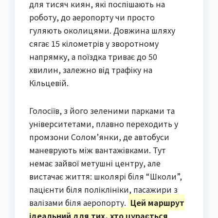
для тисяч киян, які поспішають на
роботу, до аеропорту чи просто
гуляють околицями. Довжина шляху
сягає 15 кілометрів у зворотному
напрямку, а поїздка триває до 50
хвилин, залежно від трафіку на
Кільцевій.
Голосіїв, з його зеленими парками та
університетами, плавно переходить у
промзони Солом’янки, де автобуси
маневрують між вантажівками. Тут
немає зайвої метушні центру, але
вистачає життя: школярі біля “Школи”,
пацієнти біля поліклініки, пасажири з
валізами біля аеропорту.
Цей маршрут
ідеальний для тих, хто цурається