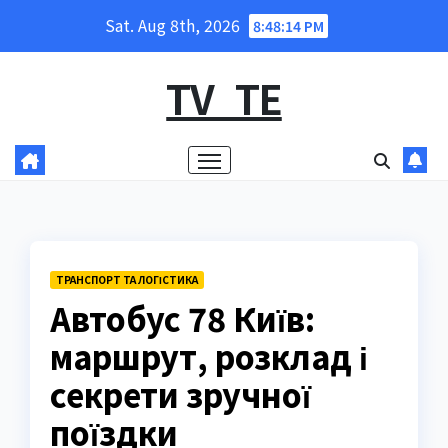
Skip
Sat. Aug 8th, 2026
8:48:15 PM
to
content
TV_TE
ТРАНСПОРТ ТА ЛОГІСТИКА
Автобус 78 Київ:
маршрут, розклад і
секрети зручної
поїздки