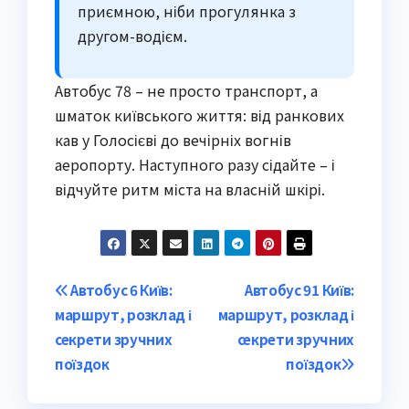
приємною, ніби прогулянка з
другом-водієм.
Автобус 78 – не просто транспорт, а
шматок київського життя: від ранкових
кав у Голосієві до вечірніх вогнів
аеропорту. Наступного разу сідайте – і
відчуйте ритм міста на власній шкірі.
Post
Автобус 6 Київ:
Автобус 91 Київ:
маршрут, розклад і
маршрут, розклад і
navigation
секрети зручних
секрети зручних
поїздок
поїздок