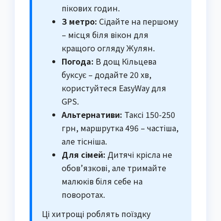
пікових годин.
З метро:
Сідайте на першому
– місця біля вікон для
кращого огляду Жулян.
Погода:
В дощ Кільцева
буксує – додайте 20 хв,
користуйтеся EasyWay для
GPS.
Альтернативи:
Таксі 150-250
грн, маршрутка 496 – частіша,
але тісніша.
Для сімей:
Дитячі крісла не
обов’язкові, але тримайте
малюків біля себе на
поворотах.
Ці хитрощі роблять поїздку