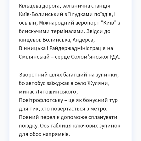
Кільцева дорога, залізнична станція
Київ-Волинський з її гудками поїздів, і
ось він, Міжнародний аеропорт “Київ” з
блискучими терміналами. Звідси до
кінцевої: Волинська, Андерса,
Вінницька і Райдержадміністрація на
Смілянській – серце Солом’янської РДА.
Зворотний шлях багатший на зупинки,
бо автобус заїжджає в село Жуляни,
минає Лятошинського,
Повітрофлотську – це як бонусний тур
для тих, хто повертається з метро.
Повний перелік допоможе спланувати
поїздку. Ось таблиця ключових зупинок
для обох напрямків.