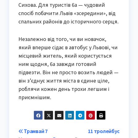
Сихова. Для туристів 6а — чудовий
спосіб побачити Львів «зсередини», від
спальних районів до історичного серця.
Незалежно від того, чи ви новачок,
який вперше сідає в автобус у Львові, чи
місцевий житель, який користується
ним щодня, 6а завжди готовий
підвезти. Він не просто возить людей —
він з’єднує життя міста в єдине ціле,
роблячи кожен день трохи легшим і
приємнішим.
Post
Трамвай 7
11 тролейбус