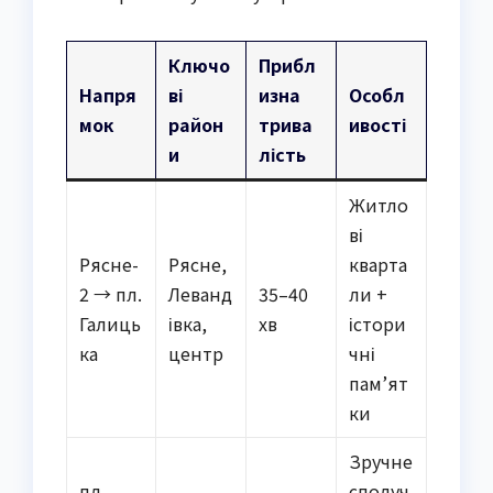
Ключо
Прибл
Напря
ві
изна
Особл
мок
район
трива
ивості
и
лість
Житло
ві
Рясне-
Рясне,
кварта
2 → пл.
Леванд
35–40
ли +
Галиць
івка,
хв
істори
ка
центр
чні
пам’ят
ки
Зручне
пл.
сполуч