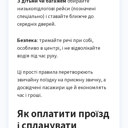
З дітьми чи багажем
обирайте
низькопідлогові рейси (позначені
спеціально) і ставайте ближче до
середніх дверей.
Безпека
: тримайте речі при собі,
особливо в центрі, і не відволікайте
водія під час руху.
Ці прості правила перетворюють
звичайну поїздку на приємну звичку, а
досвідчені пасажири ще й економлять
час і гроші.
Як оплатити проїзд
і спланувати