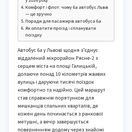
Комфорт і флот: чому 6а автобус Львів
— це зручно
Поради для пасажирів автобуса 6а
Як оплатити проїзд і спланувати
поїздку
Автобус 6а у Львові щодня з’єднує
віддалений мікрорайон Рясне-2 з
серцем міста на площі Галицькій,
долаючи понад 10 кілометрів жвавих
вулиць і даруючи тисячі поїздок
комфортно та надійно. Цей маршрут
став справжнім порятунком для
мешканців спальних кварталів, де
кожен день починається з ранкової
метушні, а вечір завершується
поверненням додому через знайомі