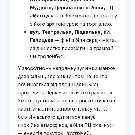
Мудрого, Церква святої Анни, ТЦ
«Магнус»
— наближення до центру
з його архітектурою та торгівлею.
вул. Театральна, Підвальна, пл.
Галицька
— фініш біля серця міста,
звідки легко пересісти на трамвай
чи тролейбус.
У зворотному напрямку зупинки майже
дзеркальні, але з акцентом на центр:
починається від площі Галицької,
проходить Підвальною й Театральною.
Кожна зупинка — це не просто точка на
карті, а частина живого пульсу міста:
біля Янівського цвинтаря панує
спокійна атмосфера, а біля ТЦ «Магнус»
— енергія покупок і зустрічей.