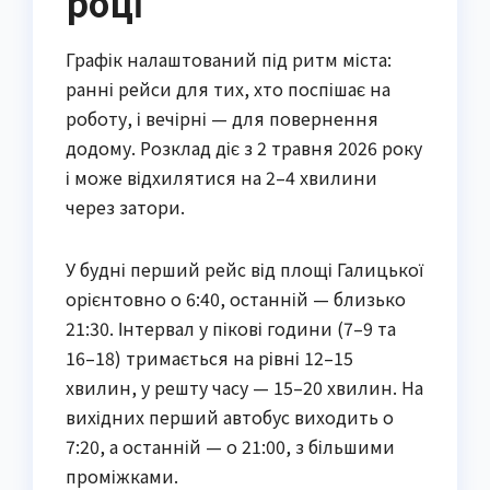
році
Графік налаштований під ритм міста:
ранні рейси для тих, хто поспішає на
роботу, і вечірні — для повернення
додому. Розклад діє з 2 травня 2026 року
і може відхилятися на 2–4 хвилини
через затори.
У будні перший рейс від площі Галицької
орієнтовно о 6:40, останній — близько
21:30. Інтервал у пікові години (7–9 та
16–18) тримається на рівні 12–15
хвилин, у решту часу — 15–20 хвилин. На
вихідних перший автобус виходить о
7:20, а останній — о 21:00, з більшими
проміжками.