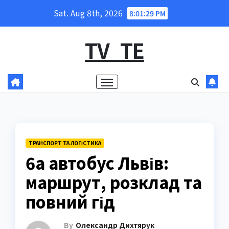
Skip
Sat. Aug 8th, 2026
8:01:30 PM
to
content
TV_TE
ТРАНСПОРТ ТА ЛОГІСТИКА
6а автобус Львів:
маршрут, розклад та
повний гід
By
Олександр Дихтярук