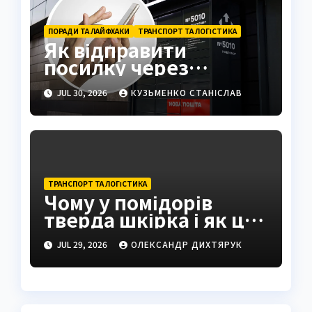
ПОРАДИ ТА ЛАЙФХАКИ
ТРАНСПОРТ ТА ЛОГІСТИКА
Як відправити
посилку через
поштомат: повна
JUL 30, 2026
КУЗЬМЕНКО СТАНІСЛАВ
інструкція 2026
ТРАНСПОРТ ТА ЛОГІСТИКА
Чому у помідорів
тверда шкірка і як це
виправити
JUL 29, 2026
ОЛЕКСАНДР ДИХТЯРУК