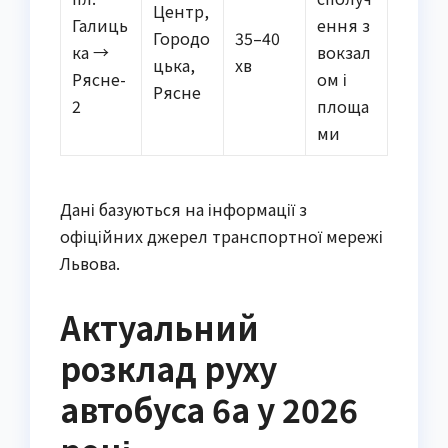
Центр,
Галиць
ення з
Городо
35–40
ка →
вокзал
цька,
хв
Рясне-
ом і
Рясне
2
площа
ми
Дані базуються на інформації з
офіційних джерел транспортної мережі
Львова.
Актуальний
розклад руху
автобуса 6а у 2026