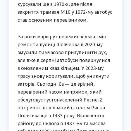
курсували ще з 1970-х, але після
закриття трамвая №10 у 1972-му автобус
став основним перевізником.
За роки маршрут пережив кілька змін:
ремонти вулиці Шевченка в 2020-му
змусили тимчасово призупинити рух,
але вже в серпні автобуси повернулися
з оновленим квазікільцем. У 2023-му
трасу знову коригували, щоб уникнути
заторів. Сьогодні 6а — це зрілий,
перевірений часом напрямок, який
обслуговує густонаселений Рясне-2,
історично пов’язаний із селом Рясна
Польська ще з 1433 року. Включення
району до Львова в 1987-му та масова
забудова 1990-х зробили його одним із