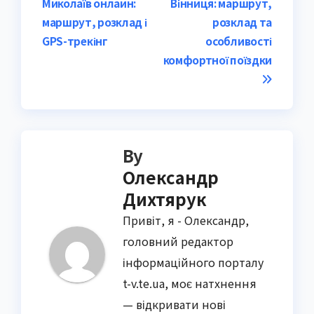
Миколаїв онлайн:
Вінниця: маршрут,
navigation
маршрут, розклад і
розклад та
GPS-трекінг
особливості
комфортної поїздки
By
Олександр
Дихтярук
Привіт, я - Олександр,
головний редактор
інформаційного порталу
t-v.te.ua, моє натхнення
— відкривати нові