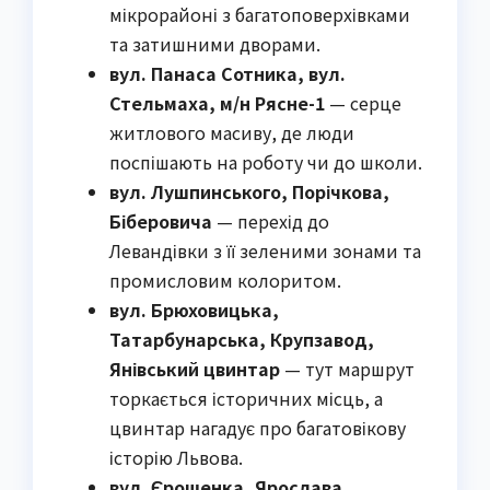
мікрорайоні з багатоповерхівками
та затишними дворами.
вул. Панаса Сотника, вул.
Стельмаха, м/н Рясне-1
— серце
житлового масиву, де люди
поспішають на роботу чи до школи.
вул. Лушпинського, Порічкова,
Біберовича
— перехід до
Левандівки з її зеленими зонами та
промисловим колоритом.
вул. Брюховицька,
Татарбунарська, Крупзавод,
Янівський цвинтар
— тут маршрут
торкається історичних місць, а
цвинтар нагадує про багатовікову
історію Львова.
вул. Єрошенка, Ярослава