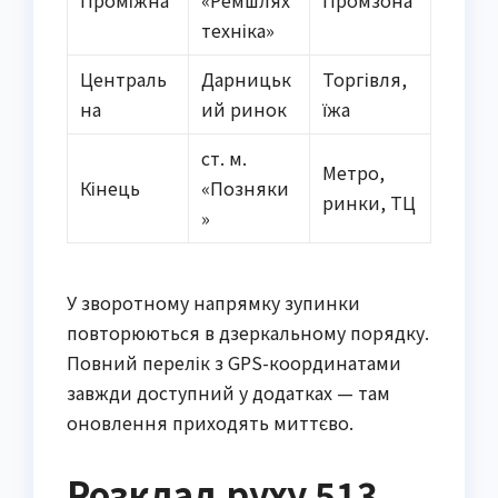
Проміжна
«Ремшлях
Промзона
техніка»
Централь
Дарницьк
Торгівля,
на
ий ринок
їжа
ст. м.
Метро,
Кінець
«Позняки
ринки, ТЦ
»
У зворотному напрямку зупинки
повторюються в дзеркальному порядку.
Повний перелік з GPS-координатами
завжди доступний у додатках — там
оновлення приходять миттєво.
Розклад руху 513