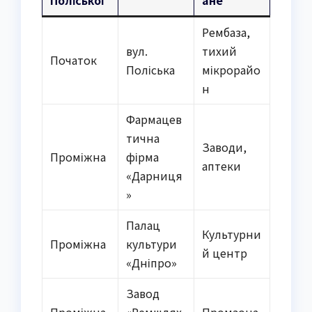
Поліської
ане
Рембаза,
вул.
тихий
Початок
Поліська
мікрорайо
н
Фармацев
тична
Заводи,
Проміжна
фірма
аптеки
«Дарниця
»
Палац
Культурни
Проміжна
культури
й центр
«Дніпро»
Завод