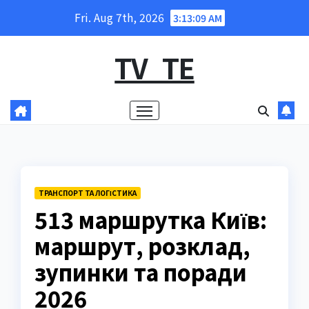
Skip
Fri. Aug 7th, 2026
3:13:10 AM
to
content
TV_TE
ТРАНСПОРТ ТА ЛОГІСТИКА
513 маршрутка Київ:
маршрут, розклад,
зупинки та поради
2026