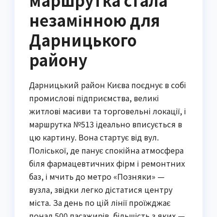
маршрутка стала
незамінною для
Дарницького
району
Дарницький район Києва поєднує в собі
промислові підприємства, великі
житлові масиви та торговельні локації, і
маршрутка №513 ідеально вписується в
цю картину. Вона стартує від вул.
Поліської, де панує спокійна атмосфера
біля фармацевтичних фірм і ремонтних
баз, і мчить до метро «Позняки» —
вузла, звідки легко дістатися центру
міста. За день по цій лінії проїжджає
понад 500 пасажирів, більшість з яких —