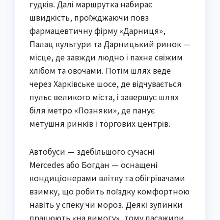
гудків. Далі маршрутка набирає
швидкість, проїжджаючи повз
фармацевтичну фірму «Дарниця»,
Палац культури та Дарницький ринок —
місце, де завжди людно і пахне свіжим
хлібом та овочами. Потім шлях веде
через Харківське шосе, де відчувається
пульс великого міста, і завершує шлях
біля метро «Позняки», де панує
метушня ринків і торгових центрів.
Автобуси — здебільшого сучасні
Mercedes або Богдан — оснащені
кондиціонерами влітку та обігрівачами
взимку, що робить поїздку комфортною
навіть у спеку чи мороз. Деякі зупинки
працюють «на вимогу», тому пасажири