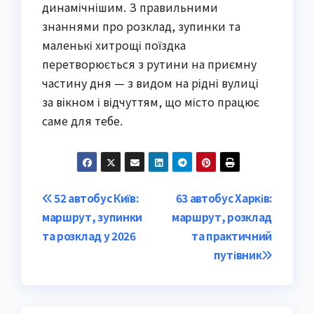
динамічнішим. З правильними
знаннями про розклад, зупинки та
маленькі хитрощі поїздка
перетворюється з рутини на приємну
частину дня — з видом на рідні вулиці
за вікном і відчуттям, що місто працює
саме для тебе.
Post
52 автобус Київ:
63 автобус Харків:
маршрут, зупинки
маршрут, розклад
navigation
та розклад у 2026
та практичний
путівник