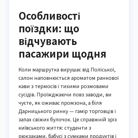
Особливості
поїздки: що
відчувають
пасажири щодня
Коли маршрутка вирушає від Поліської,
салон наповнюється ароматом ранкової
кави з термосів і тихими розмовами
сусідів. Проїжджаючи повз заводи, ви
чуєте, як оживає промзона, а біля
Дарницького ринку — гамір торговців і
запах свіжих булочок. Це справжній зріз
київського життя: студенти з
рюкзаками, бабусі з сумками продуктів і