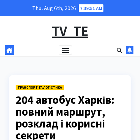
Skip
Thu. Aug 6th, 2026
7:39:52 AM
to
content
TV_TE
ТРАНСПОРТ ТА ЛОГІСТИКА
204 автобус Харків:
повний маршрут,
розклад і корисні
секрети