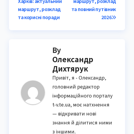
Харків: актуальний
маршрут, розклад
navigation
маршрут, розклад
та повний путівник
та корисні поради
2026
By
Олександр
Дихтярук
Привіт, я - Олександр,
головний редактор
інформаційного порталу
t-v.te.ua, моє натхнення
— відкривати нові
знання й ділитися ними
з іншими.