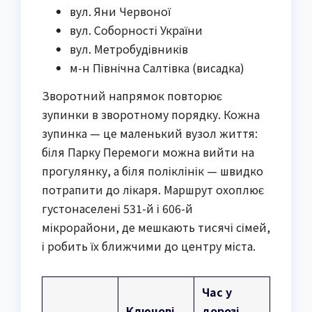
вул. Яни Червоної
вул. Соборності України
вул. Метробудівників
м-н Північна Салтівка (висадка)
Зворотний напрямок повторює
зупинки в зворотному порядку. Кожна
зупинка — це маленький вузол життя:
біля Парку Перемоги можна вийти на
прогулянку, а біля поліклінік — швидко
потрапити до лікаря. Маршрут охоплює
густонаселені 531-й і 606-й
мікрорайони, де мешкають тисячі сімей,
і робить їх ближчими до центру міста.
Час у
Ключові
дорозі