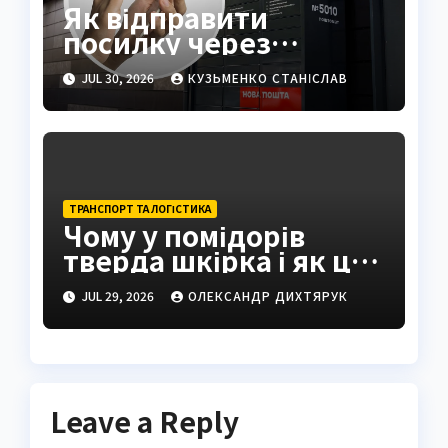
Як відправити
посилку через
поштомат: повна
JUL 30, 2026
КУЗЬМЕНКО СТАНІСЛАВ
інструкція 2026
ТРАНСПОРТ ТА ЛОГІСТИКА
Чому у помідорів
тверда шкірка і як це
виправити
JUL 29, 2026
ОЛЕКСАНДР ДИХТЯРУК
Leave a Reply