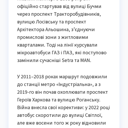
офіційно стартував від вулиці Бучми
через проспект Тракторобудівників,
вулицю Лосівську та проспект
Архітектора Альошина, з’єднуючи
промислові зони з житловими
кварталами. Тоді на лінії курсували
мікроавтобуси ГАЗ і ПАЗ, які поступово
замінили сучасніші Setra та MAN.
У 2011–2018 роках маршрут подовжили
до станції метро «Індустріальна», а з
2019-го він почав охоплювати проспект
Героїв Харкова та вулицю Роганську.
Війна внесла свої корективи: у 2022 році
автобус скоротили до вулиці Світлої,
але вже восени того ж року відновили