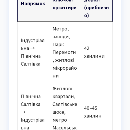
Напрямок
орієнтири
(приблизн
о)
Метро,
заводи,
Індустріал
Парк
ьна →
42
Перемоги
Північна
хвилини
, житлові
Салтівка
мікрорайо
ни
Житлові
Північна
квартали,
Салтівка
Салтівське
40–45
→
шосе,
хвилин
Індустріал
метро
ьна
Масельськ