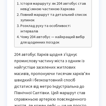
Історія маршруту: як 204 автобус став
невід’ємною частиною Харкова
Повний маршрут та детальний список
зупинок
Розклад руху та особливості
інтервалів
Чому 204 автобус — найкращий вибір
для щоденних поїздок
204 автобус Харків щодня з’єднує
промислову частину міста з одним із
найгустіше заселених житлових
масивів, пропонуючи тисячам харків’ян
швидкий і безкоштовний спосіб
дістатися від метро Індустріальна до
Північної Салтівки. Цей маршрут став
справжньою артерією повсякденного
життя, де кожен рейс — це не просто