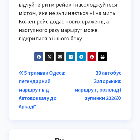
відчуйте ритм рейок і насолоджуйтеся
містом, яке не зупиняється ні на мить.
Кожен рейс додає нових вражень, а
наступного разу маршрут може
відкритися з іншого боку.
Post
5 трамвай Одеса:
39 автобус
легендарний
Запоріжжя:
navigation
маршрут від
маршрут, розклад і
Автовокзалу до
зупинки 2026
Аркадії