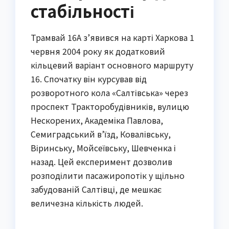
стабільності
Трамвай 16А з’явився на карті Харкова 1
червня 2004 року як додатковий
кільцевий варіант основного маршруту
16. Спочатку він курсував від
розворотного кола «Салтівська» через
проспект Тракторобудівників, вулицю
Нескорених, Академіка Павлова,
Семиградський в’їзд, Ковалівську,
Віринську, Мойсеївську, Шевченка і
назад. Цей експеримент дозволив
розподілити пасажиропотік у щільно
забудованій Салтівці, де мешкає
величезна кількість людей.