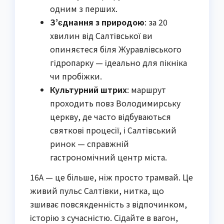
одним з перших.
З’єднання з природою
: за 20
хвилин від Салтівської ви
опиняєтеся біля Журавлівського
гідропарку — ідеально для пікніка
чи пробіжки.
Культурний штрих
: маршрут
проходить повз Володимирську
церкву, де часто відбуваються
святкові процесії, і Салтівський
ринок — справжній
гастрономічний центр міста.
16А — це більше, ніж просто трамвай. Це
живий пульс Салтівки, нитка, що
зшиває повсякденність з відпочинком,
історію з сучасністю. Сідайте в вагон,