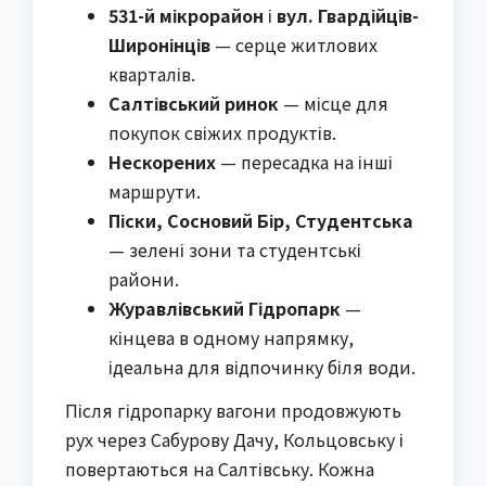
531-й мікрорайон
і
вул. Гвардійців-
Широнінців
— серце житлових
кварталів.
Салтівський ринок
— місце для
покупок свіжих продуктів.
Нескорених
— пересадка на інші
маршрути.
Піски, Сосновий Бір, Студентська
— зелені зони та студентські
райони.
Журавлівський Гідропарк
—
кінцева в одному напрямку,
ідеальна для відпочинку біля води.
Після гідропарку вагони продовжують
рух через Сабурову Дачу, Кольцовську і
повертаються на Салтівську. Кожна