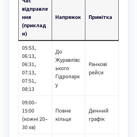
Час
відправле
ння
Напрямок
Примітка
(приклад
и)
05:53,
До
06:13,
Журавлівс
06:31,
Ранкові
ького
07:13,
рейси
Гідропарк
07:51,
у
08:13
09:00–
15:00
Повне
Денний
(кожні 20–
кільце
графік
30 хв)