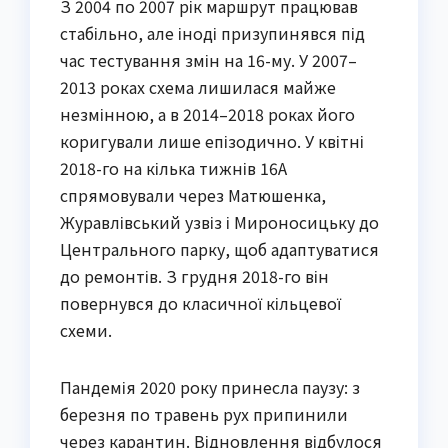
З 2004 по 2007 рік маршрут працював
стабільно, але іноді призупинявся під
час тестування змін на 16-му. У 2007–
2013 роках схема лишилася майже
незмінною, а в 2014–2018 роках його
коригували лише епізодично. У квітні
2018-го на кілька тижнів 16А
спрямовували через Матюшенка,
Журавлівський узвіз і Мироносицьку до
Центрального парку, щоб адаптуватися
до ремонтів. З грудня 2018-го він
повернувся до класичної кільцевої
схеми.
Пандемія 2020 року принесла паузу: з
березня по травень рух припинили
через карантин. Відновлення відбулося