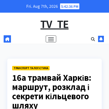
Skip
Fri. Aug 7th, 2026
5:42:37 PM
to
content
TV_TE
ТРАНСПОРТ ТА ЛОГІСТИКА
16а трамвай Харків:
маршрут, розклад і
секрети кільцевого
шляху