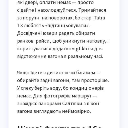
які двері, оплати немає — просто
сідайте і насолоджуйтеся. Тримайтеся
за поручні на поворотах, бо старі Tatra
T3 люблять «підтанцьовувати».
Досвідчені юзери радять обирати
ранкові рейси, щоб уникнути натовпу, і
користуватися додатком gt.kh.ua для
відстеження вагона в реальному часі.
Якщо їдете з дитиною чи багажем —
обирайте задні вагони, там просторіше.
У спеку беріть воду, бо кондиціонерів
немає. Для фотографів маршрут —
знахідка: панорами Салтівки з вікон
вагона виглядають неймовірно.