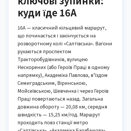
ключові зупинки:
куди їде 16А
16А — класичний кільцевий маршрут,
що починається і закінчується на
розворотному колі «Салтівська». Вагони
рухаються проспектом
Тракторобудівників, вулицею
Нескорених (або Героїв Праці в одному
напрямку), Академіка Павлова, в’їздом
Семиградським, Віринською,
Мойсеївською, Шевченка і через Героїв
Праці повертаються назад. Загальна
довжина обороту — 20,08 км, середня
швидкість — 15,25 км/год. Маршрут
проходить повз станції метро
«Салтівська», «Академіка Барабашова»,