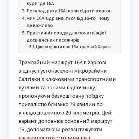
куди їде 16А
Розклад руху 16А: коли сідати в вагон
Чим 16А відрізняється від 16-го і чому
це важливо
Практичні поради для початківців і
досвідчених пасажирів
Цікаві факти про 16а трамвай Харків
Трамвайний маршрут 16А в Харкові
з’єднує густонаселені мікрорайони
Салтівки з ключовими транспортними
вузлами та зонами відпочинку,
пропонуючи безкоштовну поїздку
тривалістю близько 79 хвилин по
кільцю довжиною 20 кілометрів. Цей
варіант доповнює основний маршрут
16, допомагаючи розвантажувати
пасажиропотік у години пік і